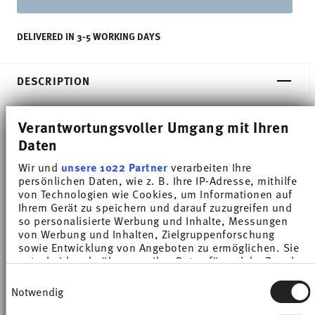
DELIVERED IN 3-5 WORKING DAYS
DESCRIPTION
Verantwortungsvoller Umgang mit Ihren
Thomas Trend Colour Arctic Blue Dinner plate -
Daten
Round - Ø 28,1 cm - h 3,1 cm, Porcelain
Wir und
unsere 1022 Partner
verarbeiten Ihre
persönlichen Daten, wie z. B. Ihre IP-Adresse, mithilfe
Trend White is regarded worldwide as one of the
von Technologien wie Cookies, um Informationen auf
Ihrem Gerät zu speichern und darauf zuzugreifen und
most popular dinnerware for everyday use. Trend
so personalisierte Werbung und Inhalte, Messungen
von Werbung und Inhalten, Zielgruppenforschung
Colour sets coloured accents - inspired by the
sowie Entwicklung von Angeboten zu ermöglichen. Sie
entscheiden darüber, wer Ihre Daten für welche Zwecke
nature of the North.
nutzt. Sie können Ihre Einwilligung jederzeit über die
Einwilligungsauswahl
Cookie-Erklärung oder durch Klicken auf das Privacy
Notwendig
Trigger Symbol ändern oder widerrufen