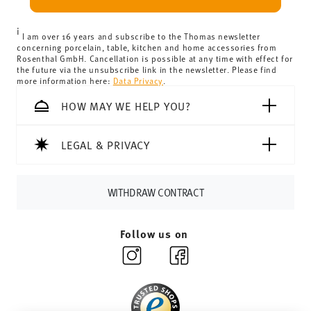
can view the delivery costs
here
.
United Kingdom:
the minimum order value is £135, and
i
delivery is free of charge.
I am over 16 years and subscribe to the Thomas newsletter
concerning porcelain, table, kitchen and home accessories from
Switzerland:
delivery is free of charge for orders over
Rosenthal GmbH. Cancellation is possible at any time with effect for
the future via the unsubscribe link in the newsletter. Please find
69,90 CHF. If the value of your purchase is less than
more information here:
Data Privacy
.
69,90 CHF, delivery charges are 36,90 CHF.
Tracking:
You will receive a tracking code by e-mail as
HOW MAY WE HELP YOU?
soon as your parcel is dispatched.
Delivery time:
3-5 working days for delivery within
LEGAL & PRIVACY
Germany for items in stock. You can view delivery times to
other countries
here
.
Returns:
For returns, please use our
returns service
.
WITHDRAW CONTRACT
Follow us on