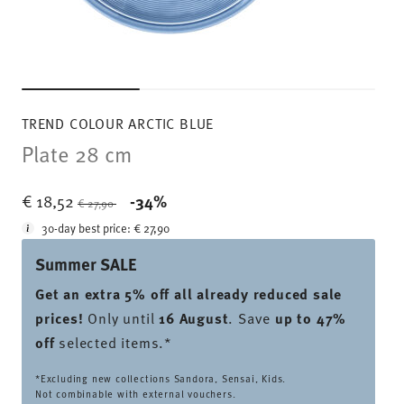
TREND COLOUR ARCTIC BLUE
Plate 28 cm
Price reduced from
to
€ 18,52
-34%
€ 27,90
30-day best price:
€ 27,90
Summer SALE
Get an extra 5% off all already reduced sale
prices
!
Only until
16 August
. Save
up to 47%
off
selected items.*
*Excluding new collections Sandora, Sensai, Kids.
Not combinable with external vouchers.