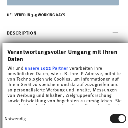
DELIVERED IN 3-5 WORKING DAYS
DESCRIPTION
Verantwortungsvoller Umgang mit Ihren
Thomas Trend Colour Chilli Red Soup plate - Round
Daten
- Ø 21,7 cm - h 3,5 cm, Porcelain
Wir und
unsere 1022 Partner
verarbeiten Ihre
persönlichen Daten, wie z. B. Ihre IP-Adresse, mithilfe
Trend White is regarded worldwide as one of the
von Technologien wie Cookies, um Informationen auf
Ihrem Gerät zu speichern und darauf zuzugreifen und
most popular dinnerware for everyday use. Trend
so personalisierte Werbung und Inhalte, Messungen
von Werbung und Inhalten, Zielgruppenforschung
Colour sets coloured accents - inspired by the
sowie Entwicklung von Angeboten zu ermöglichen. Sie
entscheiden darüber, wer Ihre Daten für welche Zwecke
nature of the North.
nutzt. Sie können Ihre Einwilligung jederzeit über die
Einwilligungsauswahl
Cookie-Erklärung oder durch Klicken auf das Privacy
Notwendig
Trigger Symbol ändern oder widerrufen