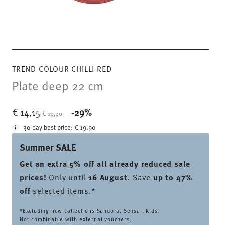
TREND COLOUR CHILLI RED
Plate deep 22 cm
Price reduced from
to
€ 14,15
-29%
€ 19,90
30-day best price:
€ 19,90
Summer SALE
Get an extra 5% off all already reduced sale
prices
!
Only until
16 August
. Save
up to 47%
off
selected items.*
*Excluding new collections Sandora, Sensai, Kids.
Not combinable with external vouchers.