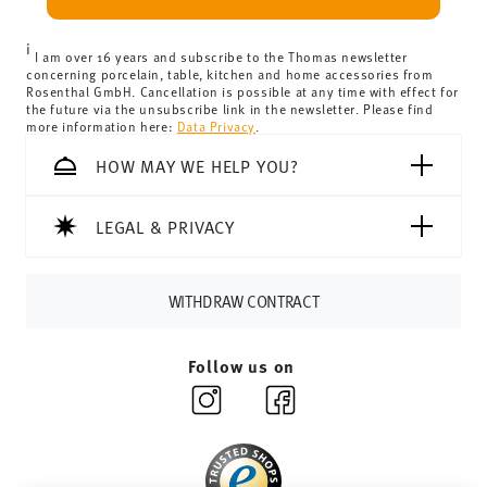
can view the delivery costs
here
.
United Kingdom:
the minimum order value is £135, and
i
delivery is free of charge.
I am over 16 years and subscribe to the Thomas newsletter
concerning porcelain, table, kitchen and home accessories from
Switzerland:
delivery is free of charge for orders over
Rosenthal GmbH. Cancellation is possible at any time with effect for
the future via the unsubscribe link in the newsletter. Please find
69,90 CHF. If the value of your purchase is less than
more information here:
Data Privacy
.
69,90 CHF, delivery charges are 36,90 CHF.
Tracking:
You will receive a tracking code by e-mail as
HOW MAY WE HELP YOU?
soon as your parcel is dispatched.
Delivery time:
3-5 working days for delivery within
LEGAL & PRIVACY
Germany for items in stock. You can view delivery times to
other countries
here
.
Returns:
For returns, please use our
returns service
.
WITHDRAW CONTRACT
Follow us on