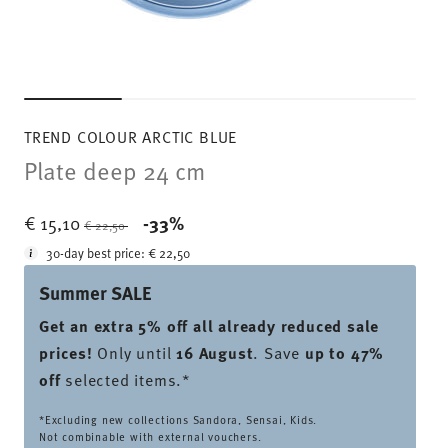
TREND COLOUR ARCTIC BLUE
Plate deep 24 cm
Price reduced from
to
€ 15,10
-33%
€ 22,50
30-day best price:
€ 22,50
Summer SALE
Get an extra 5% off all already reduced sale
prices
!
Only until
16 August
. Save
up to 47%
off
selected items.*
*Excluding new collections Sandora, Sensai, Kids.
Not combinable with external vouchers.