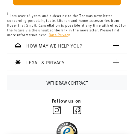
can view the delivery costs
here
.
United Kingdom:
the minimum order value is £135, and
i
delivery is free of charge.
I am over 16 years and subscribe to the Thomas newsletter
concerning porcelain, table, kitchen and home accessories from
Switzerland:
delivery is free of charge for orders over
Rosenthal GmbH. Cancellation is possible at any time with effect for
the future via the unsubscribe link in the newsletter. Please find
69,90 CHF. If the value of your purchase is less than
more information here:
Data Privacy
.
69,90 CHF, delivery charges are 36,90 CHF.
Tracking:
You will receive a tracking code by e-mail as
HOW MAY WE HELP YOU?
soon as your parcel is dispatched.
Delivery time:
3-5 working days for delivery within
LEGAL & PRIVACY
Germany for items in stock. You can view delivery times to
other countries
here
.
Returns:
For returns, please use our
returns service
.
WITHDRAW CONTRACT
Follow us on