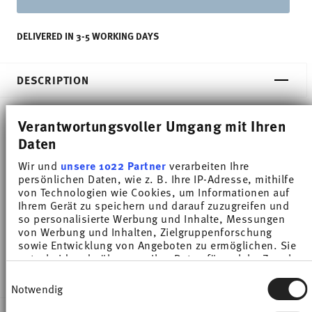
DELIVERED IN 3-5 WORKING DAYS
DESCRIPTION
Verantwortungsvoller Umgang mit Ihren
Thomas Trend Colour Arctic Blue Soup plate -
Daten
Round - Ø 24,2 cm - h 4,3 cm, Porcelain
Wir und
unsere 1022 Partner
verarbeiten Ihre
persönlichen Daten, wie z. B. Ihre IP-Adresse, mithilfe
Trend White is regarded worldwide as one of the
von Technologien wie Cookies, um Informationen auf
Ihrem Gerät zu speichern und darauf zuzugreifen und
most popular dinnerware for everyday use. Trend
so personalisierte Werbung und Inhalte, Messungen
von Werbung und Inhalten, Zielgruppenforschung
Colour sets coloured accents - inspired by the
sowie Entwicklung von Angeboten zu ermöglichen. Sie
entscheiden darüber, wer Ihre Daten für welche Zwecke
nature of the North.
nutzt. Sie können Ihre Einwilligung jederzeit über die
Einwilligungsauswahl
Cookie-Erklärung oder durch Klicken auf das Privacy
Notwendig
Trigger Symbol ändern oder widerrufen