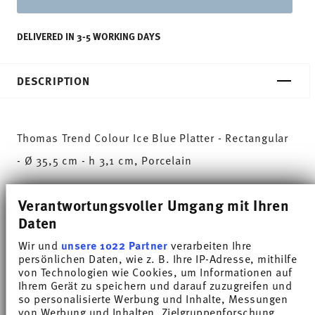
DELIVERED IN 3-5 WORKING DAYS
DESCRIPTION
Thomas Trend Colour Ice Blue Platter - Rectangular
- Ø 35,5 cm - h 3,1 cm, Porcelain
Trend White is regarded worldwide as one of the
Verantwortungsvoller Umgang mit Ihren
most popular dinnerware for everyday use. Trend
Daten
Colour sets coloured accents - inspired by the
Wir und
unsere 1022 Partner
verarbeiten Ihre
persönlichen Daten, wie z. B. Ihre IP-Adresse, mithilfe
nature of the North.
von Technologien wie Cookies, um Informationen auf
Ihrem Gerät zu speichern und darauf zuzugreifen und
Ice Blue lets the finely ribbed structure of plates,
so personalisierte Werbung und Inhalte, Messungen
von Werbung und Inhalten, Zielgruppenforschung