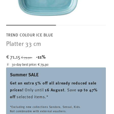
TREND COLOUR ICE BLUE
Platter 33 cm
Price reduced from
to
€ 71,15
-11%
€ 79,90
30-day best price:
€ 79,90
Summer SALE
Get an extra 5% off all already reduced sale
prices
!
Only until
16 August
. Save
up to 47%
off
selected items.*
*Excluding new collections Sandora, Sensai, Kids.
Not combinable with external vouchers.