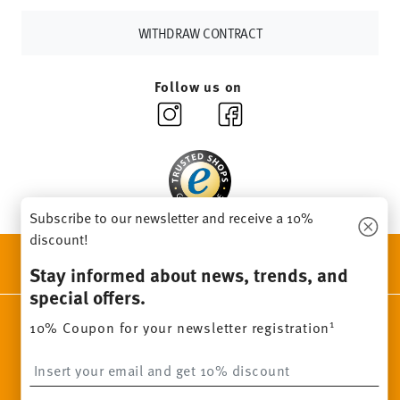
other countries
here
.
Returns:
For returns, please use our
returns service
.
WITHDRAW CONTRACT
Follow us on
Subscribe to our newsletter and receive a 10%
discount!
DISCOVER ALL OUR BRANDS
Stay informed about news, trends, and
Beauty & functionality for your home
special offers.
Homepage
General terms and conditions
Privacy policy
1
10% Coupon for your newsletter registration
Imprint
Change cookie consent
Insert your email to register for the newsletters
*
All prices incl. VAT and plus
shipping costs.