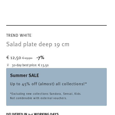
TREND WHITE
Salad plate deep 19 cm
Price reduced from
to
€ 12,50
-7%
€ 13,50
30-day best price:
€ 13,50
Summer SALE
Up to 45% off (almost) all collections!*
*Excluding new collections Sandora, Sensai, Kids.
Not combinable with external vouchers.
DELIVERED IN 3-5 WORKING DAYS