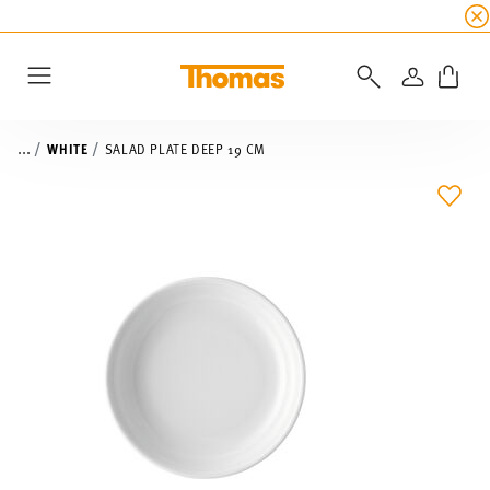
SUMMER SALE
☀️ Up to 45% discount on all Tho
LOGIN
Menu
...
WHITE
SALAD PLATE DEEP 19 CM
ADD 