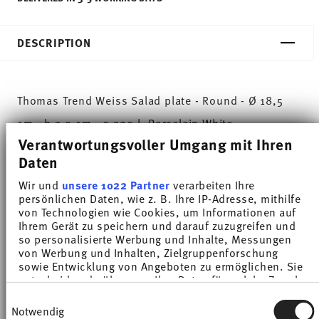
DESCRIPTION
Thomas Trend Weiss Salad plate - Round - Ø 18,5
cm - h 3,0 cm - 0,320 l, Porcelain White
Verantwortungsvoller Umgang mit Ihren
Thomas Trend stands for functionality and
Daten
versatility. Created by the designer duo
Wir und
unsere 1022 Partner
verarbeiten Ihre
persönlichen Daten, wie z. B. Ihre IP-Adresse, mithilfe
Queensberry Hunt, the porcelain collection has
von Technologien wie Cookies, um Informationen auf
become one of the most successful houshold
Ihrem Gerät zu speichern und darauf zuzugreifen und
so personalisierte Werbung und Inhalte, Messungen
ranges worldwide. More than 70 pieces with the
von Werbung und Inhalten, Zielgruppenforschung
sowie Entwicklung von Angeboten zu ermöglichen. Sie
unmistakable fine grooved structure are suitable
entscheiden darüber, wer Ihre Daten für welche Zwecke
nutzt. Sie können Ihre Einwilligung jederzeit über die
for all occasions.
Einwilligungsauswahl
Cookie-Erklärung oder durch Klicken auf das Privacy
Notwendig