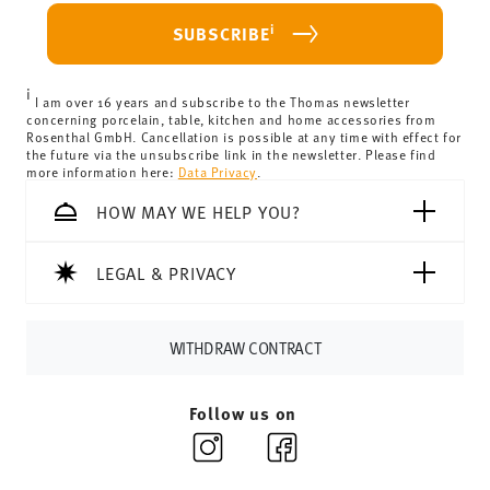
For Germany, these are 4,90 €. For all other countries, you
i
SUBSCRIBE
can view the delivery costs
here
.
United Kingdom:
the minimum order value is £135, and
i
delivery is free of charge.
I am over 16 years and subscribe to the Thomas newsletter
concerning porcelain, table, kitchen and home accessories from
Switzerland:
delivery is free of charge for orders over
Rosenthal GmbH. Cancellation is possible at any time with effect for
the future via the unsubscribe link in the newsletter. Please find
69,90 CHF. If the value of your purchase is less than
more information here:
Data Privacy
.
69,90 CHF, delivery charges are 36,90 CHF.
Tracking:
You will receive a tracking code by e-mail as
HOW MAY WE HELP YOU?
soon as your parcel is dispatched.
Delivery time:
3-5 working days for delivery within
LEGAL & PRIVACY
Germany for items in stock. You can view delivery times to
other countries
here
.
Returns:
For returns, please use our
returns service
.
WITHDRAW CONTRACT
Follow us on