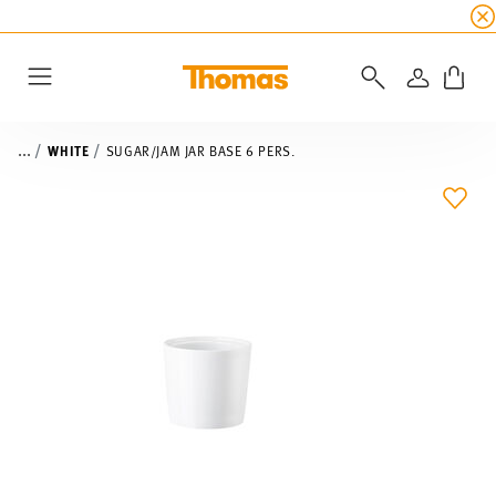
SUMMER SALE
☀️ Get an
extra 5% off
all alread
LOGIN
Menu
...
WHITE
SUGAR/JAM JAR BASE 6 PERS.
ADD 