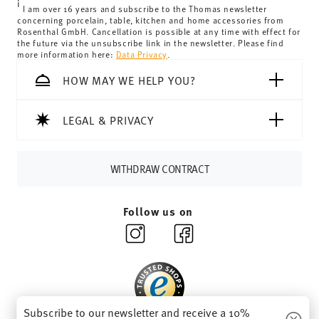
i
delivery is free of charge.
I am over 16 years and subscribe to the Thomas newsletter
concerning porcelain, table, kitchen and home accessories from
Switzerland:
delivery is free of charge for orders over
Rosenthal GmbH. Cancellation is possible at any time with effect for
the future via the unsubscribe link in the newsletter. Please find
69,90 CHF. If the value of your purchase is less than
more information here:
Data Privacy
.
69,90 CHF, delivery charges are 36,90 CHF.
Tracking:
You will receive a tracking code by e-mail as
HOW MAY WE HELP YOU?
soon as your parcel is dispatched.
Delivery time:
3-5 working days for delivery within
LEGAL & PRIVACY
Germany for items in stock. You can view delivery times to
other countries
here
.
Returns:
For returns, please use our
returns service
.
WITHDRAW CONTRACT
Follow us on
Subscribe to our newsletter and receive a 10%