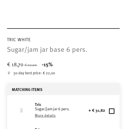
TRIC WHITE
Sugar/jam jar base 6 pers.
Price reduced from
to
€ 18,70
-15%
€ 22,00
30-day best price:
€ 22,00
MATCHING ITEMS
Tric
Sugar/jam jar 6 pers.
+ € 31,82
More details