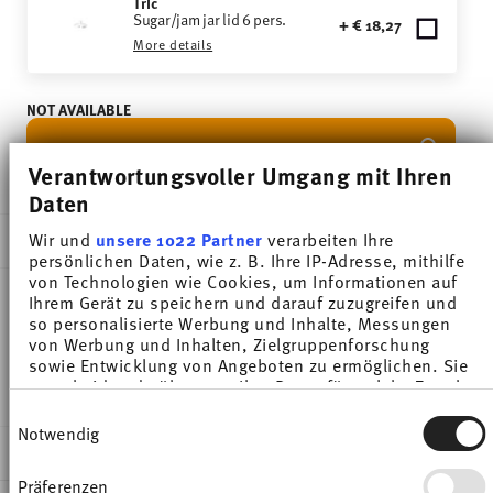
Tric
Sugar/jam jar lid 6 pers.
+ € 18,27
More details
NOT AVAILABLE
NOTIFY ME
Verantwortungsvoller Umgang mit Ihren
Daten
Wir und
unsere 1022 Partner
verarbeiten Ihre
DESCRIPTION
persönlichen Daten, wie z. B. Ihre IP-Adresse, mithilfe
von Technologien wie Cookies, um Informationen auf
Ihrem Gerät zu speichern und darauf zuzugreifen und
so personalisierte Werbung und Inhalte, Messungen
Thomas Tric Weiss Sugar bowl - Round - Ø 8,0 cm -
von Werbung und Inhalten, Zielgruppenforschung
sowie Entwicklung von Angeboten zu ermöglichen. Sie
h 7,5 cm - 0,230 l, Porcelain White
entscheiden darüber, wer Ihre Daten für welche Zwecke
nutzt. Sie können Ihre Einwilligung jederzeit über die
Einwilligungsauswahl
Cookie-Erklärung oder durch Klicken auf das Privacy
Notwendig
Trigger Symbol ändern oder widerrufen
DETAILS
Präferenzen
Wenn Sie es erlauben, würden wir auch gerne: