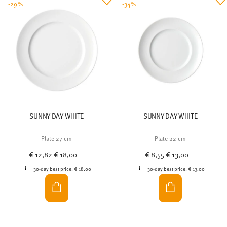
-29%
-34%
SUNNY DAY WHITE
SUNNY DAY WHITE
Plate 27 cm
Plate 22 cm
Price reduced from
to
Price reduced from
to
€ 12,82
€ 18,00
€ 8,55
€ 13,00
30-day best price:
€ 18,00
30-day best price:
€ 13,00