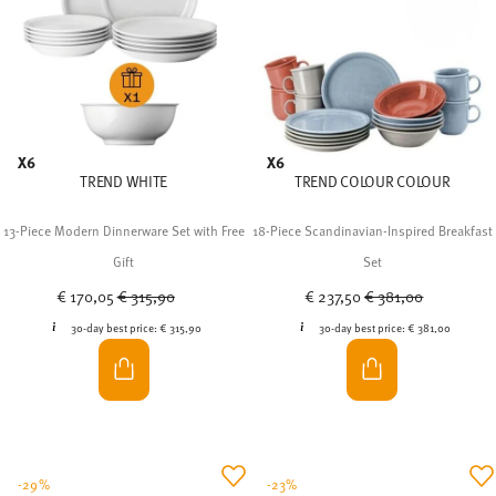
X6
X6
TREND WHITE
TREND COLOUR COLOUR
13-Piece Modern Dinnerware Set with Free
18-Piece Scandinavian-Inspired Breakfast
Gift
Set
Price reduced from
to
Price reduced from
to
€ 170,05
€ 315,90
€ 237,50
€ 381,00
30-day best price:
€ 315,90
30-day best price:
€ 381,00
-29%
-23%