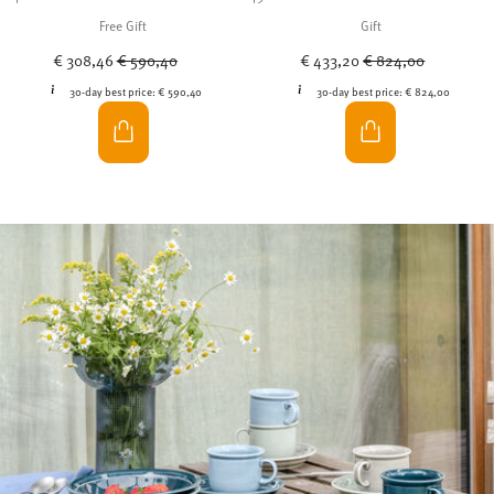
Free Gift
Gift
Price reduced from
to
Price reduced from
to
€ 308,46
€ 590,40
€ 433,20
€ 824,00
30-day best price:
€ 590,40
30-day best price:
€ 824,00