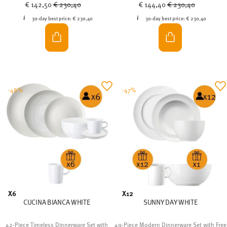
Price reduced from
to
Price reduced from
to
€ 142,50
€ 230,40
€ 144,40
€ 230,40
30-day best price:
€ 230,40
30-day best price:
€ 230,40
-48%
-47%
X6
X12
CUCINA BIANCA WHITE
SUNNY DAY WHITE
42-Piece Timeless Dinnerware Set with
49-Piece Modern Dinnerware Set with Free