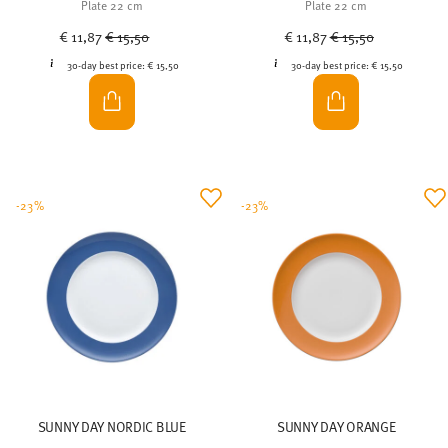
Plate 22 cm
Plate 22 cm
Price reduced from
to
Price reduced from
to
€ 11,87
€ 15,50
€ 11,87
€ 15,50
30-day best price:
€ 15,50
30-day best price:
€ 15,50
-23%
-23%
SUNNY DAY NORDIC BLUE
SUNNY DAY ORANGE