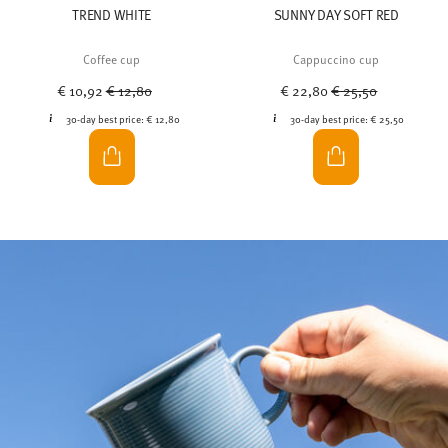
TREND WHITE
SUNNY DAY SOFT RED
Coffee cup
Cappuccino cup
Price reduced from
to
Price reduced from
to
€ 10,92
€ 12,80
€ 22,80
€ 25,50
30-day best price:
€ 12,80
30-day best price:
€ 25,50