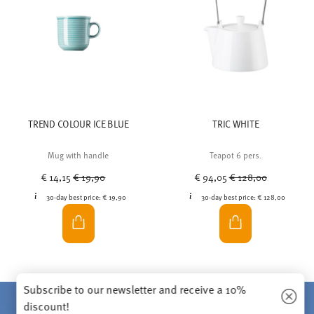
TREND COLOUR ICE BLUE
TRIC WHITE
Mug with handle
Teapot 6 pers.
Price reduced from
to
Price reduced from
to
€ 14,15
€ 19,90
€ 94,05
€ 128,00
30-day best price:
€ 19,90
30-day best price:
€ 128,00
Subscribe to our newsletter and receive a 10%
discount!