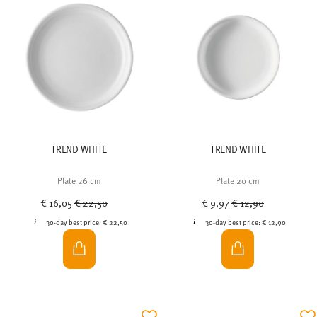
TREND WHITE
TREND WHITE
Plate 26 cm
Plate 20 cm
Price reduced from
to
Price reduced from
to
€ 16,05
€ 22,50
€ 9,97
€ 12,90
30-day best price:
€ 22,50
30-day best price:
€ 12,90