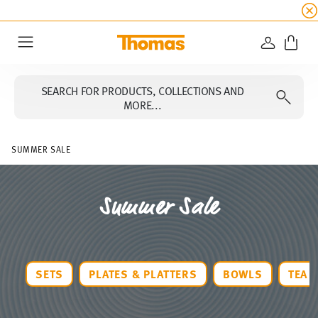
SUMMER SALE
☀️ Get an
extra 5% off
all alread
LOGIN
Menu
SEARCH FOR PRODUCTS, COLLECTIONS AND
MORE...
SUMMER SALE
Summer Sale
SETS
PLATES & PLATTERS
BOWLS
TEA 