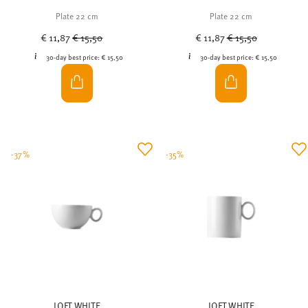
Plate 22 cm
Plate 22 cm
Price reduced from
to
Price reduced from
to
€ 11,87
€ 15,50
€ 11,87
€ 15,50
30-day best price:
€ 15,50
30-day best price:
€ 15,50
-37%
-35%
LOFT WHITE
LOFT WHITE