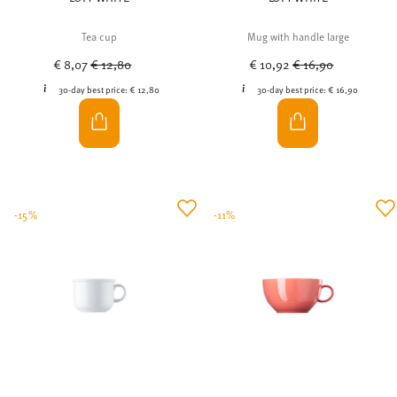
Tea cup
Mug with handle large
Price reduced from
to
Price reduced from
to
€ 8,07
€ 12,80
€ 10,92
€ 16,90
30-day best price:
€ 12,80
30-day best price:
€ 16,90
-15%
-11%