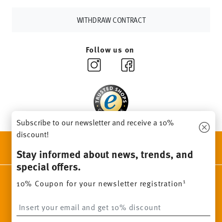
other countries
here
.
Returns:
For returns, please use our
returns service
.
WITHDRAW CONTRACT
Follow us on
Subscribe to our newsletter and receive a 10%
discount!
DISCOVER ALL OUR BRANDS
Stay informed about news, trends, and
Beauty & functionality for your home
special offers.
Homepage
General terms and conditions
Privacy policy
1
10% Coupon for your newsletter registration
Imprint
Change cookie consent
Insert your email to register for the newsletters
*
All prices incl. VAT and plus
shipping costs.