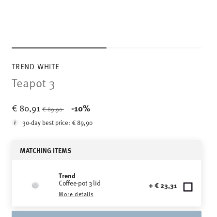
TREND WHITE
Teapot 3
Price reduced from
to
€ 80,91
-10%
€ 89,90
30-day best price:
€ 89,90
MATCHING ITEMS
Trend
Coffee-pot 3 lid
+ € 23,31
More details