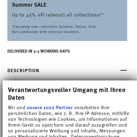
Summer SALE
Up to 45% off (almost) all collections!*
*Excluding new collections Sandora, Sensai, Kids.
Not combinable with external vouchers.
DELIVERED IN 3-5 WORKING DAYS
DESCRIPTION
Verantwortungsvoller Umgang mit Ihren
Thomas Trend Weiss Teapot - Cylindrical - Ø 22,0
Daten
cm - h 15,6 cm - 1,300 l, Porcelain White
Wir und
unsere 1022 Partner
verarbeiten Ihre
persönlichen Daten, wie z. B. Ihre IP-Adresse, mithilfe
von Technologien wie Cookies, um Informationen auf
Thomas Trend stands for functionality and
Ihrem Gerät zu speichern und darauf zuzugreifen und
versatility. Created by the designer duo
so personalisierte Werbung und Inhalte, Messungen
von Werbung und Inhalten, Zielgruppenforschung