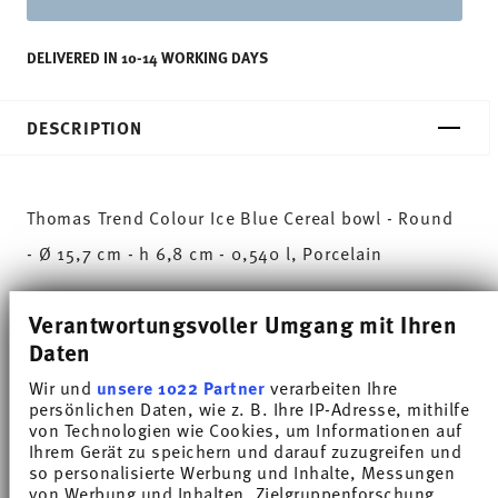
DELIVERED IN 10-14 WORKING DAYS
DESCRIPTION
Thomas Trend Colour Ice Blue Cereal bowl - Round
- Ø 15,7 cm - h 6,8 cm - 0,540 l, Porcelain
Trend White is regarded worldwide as one of the
Verantwortungsvoller Umgang mit Ihren
most popular dinnerware for everyday use. Trend
Daten
Colour sets coloured accents - inspired by the
Wir und
unsere 1022 Partner
verarbeiten Ihre
persönlichen Daten, wie z. B. Ihre IP-Adresse, mithilfe
nature of the North.
von Technologien wie Cookies, um Informationen auf
Ihrem Gerät zu speichern und darauf zuzugreifen und
Ice Blue lets the finely ribbed structure of plates,
so personalisierte Werbung und Inhalte, Messungen
von Werbung und Inhalten, Zielgruppenforschung