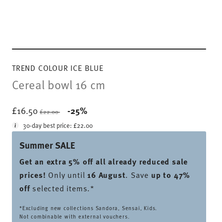
TREND COLOUR ICE BLUE
Cereal bowl 16 cm
Price reduced from
to
£16.50
-25%
£22.00
30-day best price:
£22.00
Summer SALE
Get an extra 5% off all already reduced sale
prices
!
Only until
16 August
. Save
up to 47%
off
selected items.*
*Excluding new collections Sandora, Sensai, Kids.
Not combinable with external vouchers.