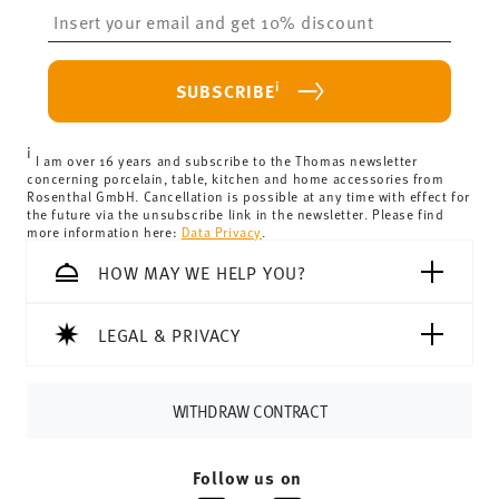
69,90 €.
Insert your email to register for the newsletters
Delivery costs under 69,90 €:
If the value of your
Food contact safe
purchase is less than 69,90 €, delivery charges will apply.
For Germany, these are 4,90 €. For all other countries, you
i
SUBSCRIBE
can view the delivery costs
here
.
United Kingdom:
the minimum order value is £135, and
i
delivery is free of charge.
I am over 16 years and subscribe to the Thomas newsletter
concerning porcelain, table, kitchen and home accessories from
Switzerland:
delivery is free of charge for orders over
Rosenthal GmbH. Cancellation is possible at any time with effect for
the future via the unsubscribe link in the newsletter. Please find
69,90 CHF. If the value of your purchase is less than
more information here:
Data Privacy
.
69,90 CHF, delivery charges are 36,90 CHF.
Tracking:
You will receive a tracking code by e-mail as
HOW MAY WE HELP YOU?
soon as your parcel is dispatched.
Delivery time:
3-5 working days for delivery within
LEGAL & PRIVACY
Germany for items in stock. You can view delivery times to
other countries
here
.
Returns:
For returns, please use our
returns service
.
WITHDRAW CONTRACT
Follow us on