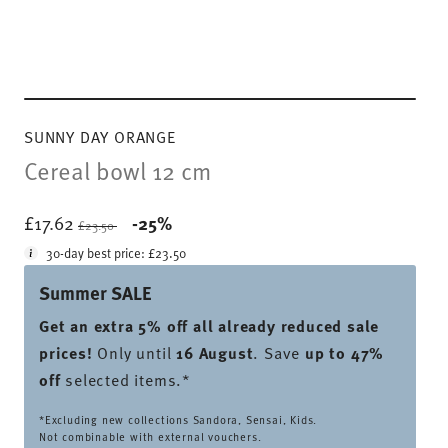
SUNNY DAY ORANGE
Cereal bowl 12 cm
Price reduced from
to
£17.62
-25%
£23.50
30-day best price:
£23.50
Summer SALE
Get an extra 5% off all already reduced sale
prices
!
Only until
16 August
. Save
up to 47%
off
selected items.*
*Excluding new collections Sandora, Sensai, Kids.
Not combinable with external vouchers.