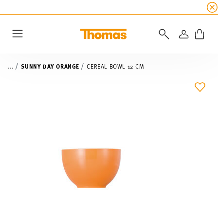
SUMMER SALE
☀️ Get an
extra 5% off
all alread
LOGIN
Menu
...
SUNNY DAY ORANGE
CEREAL BOWL 12 CM
ADD 