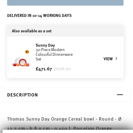
DELIVERED IN 10-14 WORKING DAYS
Also available as a set
Sunny Day
32-Piece Modern
Colourful Dinnerware
VIEW
Set
Price reduced from
to
£471.67
£628.90
DESCRIPTION
Thomas Sunny Day Orange Cereal bowl - Round - Ø
12,2 cm - h 8,0 cm - 0,450 l, Porcelain Orange