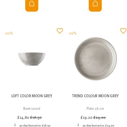
-20%
-20%
LOFT COLOR MOON GREY
TREND COLOUR MOON GREY
Bowl round
Plate 26 cm
Price reduced from
to
Price reduced from
to
£14.80
£18.50
£19.20
£24.00
30-day best price:
£18.50
30-day best price:
£24.00