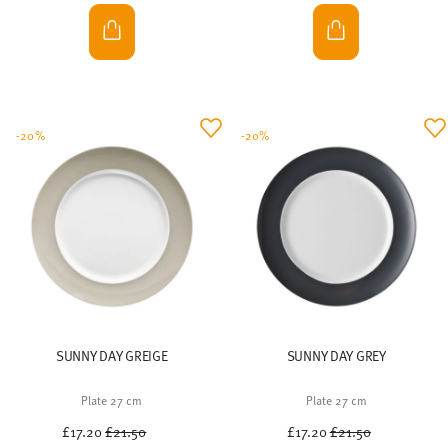
-20%
-20%
SUNNY DAY GREIGE
SUNNY DAY GREY
Plate 27 cm
Plate 27 cm
Price reduced from
to
Price reduced from
to
£17.20
£21.50
£17.20
£21.50