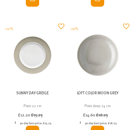
-20%
-20%
SUNNY DAY GREIGE
LOFT COLOR MOON GREY
Plate 22 cm
Plate deep 24 cm
Price reduced from
to
Price reduced from
to
£12.20
£15.25
£14.60
£18.25
30-day best price:
£15.25
30-day best price:
£18.25