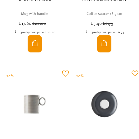
Mug with handle
Coffee saucer 16,5 cm
Price reduced from
to
Price reduced from
to
£17.60
£22.00
£5.40
£6.75
30-day best price:
£22.00
30-day best price:
£6.75
-20%
-20%