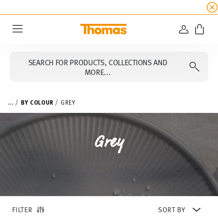
SUMMER SALE
☀️ Up to 45% discount on all Tho
LOGIN
Menu
SEARCH FOR PRODUCTS, COLLECTIONS AND
MORE...
...
BY COLOUR
GREY
Grey
FILTER