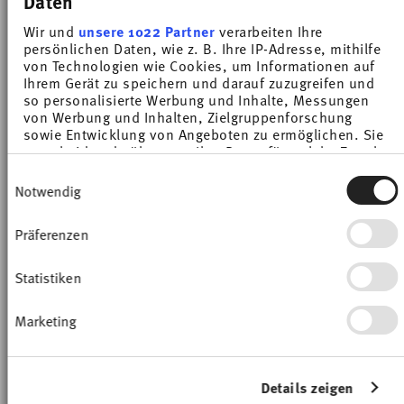
Daten
Price reduced from
to
Price reduced from
to
£11.40
£14.25
£8.60
£10.75
Wir und
unsere 1022 Partner
verarbeiten Ihre
30-day best price:
£14.25
30-day best price:
£10.75
persönlichen Daten, wie z. B. Ihre IP-Adresse, mithilfe
von Technologien wie Cookies, um Informationen auf
Ihrem Gerät zu speichern und darauf zuzugreifen und
so personalisierte Werbung und Inhalte, Messungen
von Werbung und Inhalten, Zielgruppenforschung
sowie Entwicklung von Angeboten zu ermöglichen. Sie
entscheiden darüber, wer Ihre Daten für welche Zwecke
nutzt. Sie können Ihre Einwilligung jederzeit über die
-20%
-20%
Einwilligungsauswahl
Cookie-Erklärung oder durch Klicken auf das Privacy
Notwendig
Trigger Symbol ändern oder widerrufen
Präferenzen
Wenn Sie es erlauben, würden wir auch gerne:
Informationen über Ihre geografische Lage
erfassen, welche bis auf einige Meter genau sein
Statistiken
können
Ihr Gerät durch aktives Scannen nach
Marketing
bestimmten Merkmalen (Fingerprinting)
identifizieren
Erfahren Sie mehr darüber, wie Ihre persönlichen Daten
SUNNY DAY GREY
SUNNY DAY GREIGE
verarbeitet werden, und legen Sie Ihre Präferenzen im
Details zeigen
Abschnitt Einzelheiten
fest.