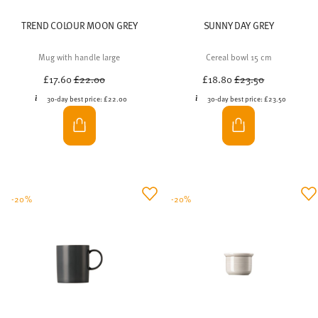
TREND COLOUR MOON GREY
SUNNY DAY GREY
Mug with handle large
Cereal bowl 15 cm
Price reduced from
to
Price reduced from
to
£17.60
£22.00
£18.80
£23.50
30-day best price:
£22.00
30-day best price:
£23.50
-20%
-20%