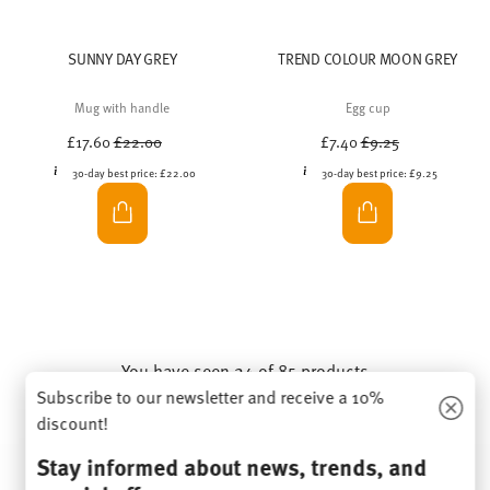
SUNNY DAY GREY
TREND COLOUR MOON GREY
Mug with handle
Egg cup
Price reduced from
to
Price reduced from
to
£17.60
£22.00
£7.40
£9.25
30-day best price:
£22.00
30-day best price:
£9.25
You have seen 24 of 85 products
Subscribe to our newsletter and receive a 10%
discount!
MORE RESULTS
Stay informed about news, trends, and