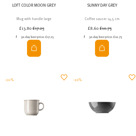
LOFT COLOR MOON GREY
SUNNY DAY GREY
Mug with handle large
Coffee saucer 14,5 cm
Price reduced from
to
Price reduced from
to
£13.80
£17.25
£8.60
£10.75
30-day best price:
£17.25
30-day best price:
£10.75
-20%
-20%