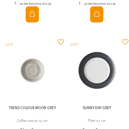
30-day best price:
£21.50
30-day best price:
£21.50
-20%
-20%
TREND COLOUR MOON GREY
SUNNY DAY GREY
Coffee saucer 14 cm
Plate 22 cm
Price reduced from
to
Price reduced from
to