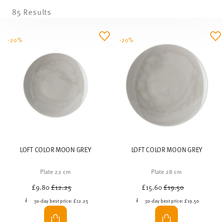
85 Results
-20%
-20%
LOFT COLOR MOON GREY
LOFT COLOR MOON GREY
Plate 22 cm
Plate 28 cm
Price reduced from
to
Price reduced from
to
£9.80
£12.25
£15.60
£19.50
30-day best price:
£12.25
30-day best price:
£19.50