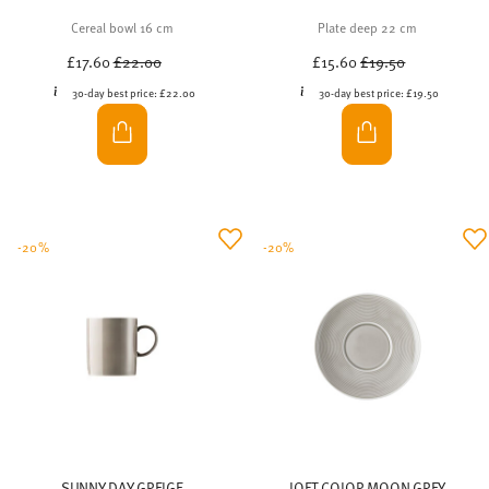
Cereal bowl 16 cm
Plate deep 22 cm
Price reduced from
to
Price reduced from
to
£17.60
£22.00
£15.60
£19.50
30-day best price:
£22.00
30-day best price:
£19.50
-20%
-20%
SUNNY DAY GREIGE
LOFT COLOR MOON GREY