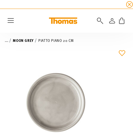
SALDI ESTIVI
☀️ fino al 45% di sconto su tutte 
ACCEDI
Menu
...
MOON GREY
PIATTO PIANO 20 CM
LIST