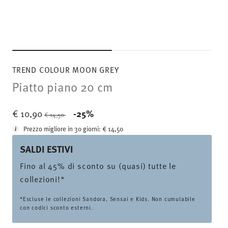
TREND COLOUR MOON GREY
Piatto piano 20 cm
Price reduced from
to
€ 10,90
-25%
€ 14,50
Prezzo migliore in 30 giorni:
€ 14,50
SALDI ESTIVI
Fino al 45% di sconto su (quasi) tutte le
collezioni!*
*Escluse le collezioni Sandora, Sensai e Kids. Non cumulabile
con codici sconto esterni.