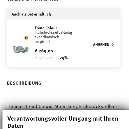
Auch als Set erhältlich
Trend Colour
Frühstücksset 18-teilig
skandinavisch
inspiriert
ANSEHEN
€ 269,00
Price reduced from
to
€ 361,00
-25%
BESCHREIBUNG
Thomas Trend Colour Moon Grey Frühstücksteller -
Rund - Ø 20,0 cm - h 2,3 cm, Porzellan
Verantwortungsvoller Umgang mit Ihren
Daten