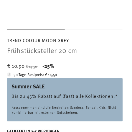
TREND COLOUR MOON GREY
Frühstücksteller 20 cm
Price reduced from
to
€ 10,90
-25%
€ 14,50
30-Tage-Bestpreis:
€ 14,50
Summer SALE
Bis zu 45% Rabatt auf (fast) alle Kollektionen!*
*ausgenommen sind die Neuheiten Sandora, Sensai, Kids. Nicht
kombinierbar mit externen Gutscheinen.
GELIEFERT IN 3-5 WERKTAGEN