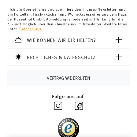
Vereinigtes Königreich:
Für Lieferungen ins Vereinigte
i
Königreich liegt der Mindestbestellwert bei £135, die
Ich bin über 16 Jahre und abonniere den Thomas-Newsletter rund
um Porzellan, Tisch-/Küchen und Wohn-Accessoires aus dem Haus
Lieferung erfolgt versandkostenfrei.
der Rosenthal GmbH. Abmeldung ist jederzeit mit Wirkung für die
Schweiz:
Lieferungen in die Schweiz sind ab 69,90 CHF
Zukunft möglich über den Abmeldelink im Newsletter. Weitere Infos
unter:
Datenschutz
.
versandkostenfrei. Unter einem Bestellwert von 69,90
CHF liegen die Versandkosten bei 36,90 CHF.
WIE KÖNNEN WIR DIR HELFEN?
Tracking:
Sie erhalten per E-Mail einen Trackingcode,
sobald Ihr Paket auf die Reise geht.
RECHTLICHES & DATENSCHUTZ
Lieferzeit innerhalb Deutschlands:
3-5 Werktage für
vorrätige Artikel. Sie können die Lieferzeiten in andere
Länder
hier einsehen
.
VERTRAG WIDERRUFEN
Retouren:
Für Retouren nutzen Sie bitte
unseren
Retourenservice
.
Folge uns auf