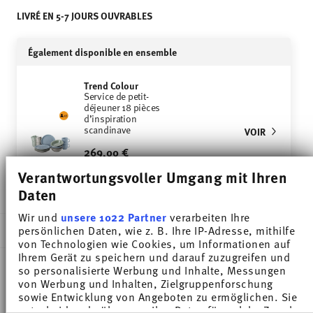
LIVRÉ EN 5-7 JOURS OUVRABLES
Également disponible en ensemble
Trend Colour
Service de petit-
déjeuner 18 pièces
d’inspiration
scandinave
VOIR
269,00 €
Price reduced from
to
361,00 €
-25%
Verantwortungsvoller Umgang mit Ihren
Daten
Wir und
unsere 1022 Partner
verarbeiten Ihre
DESCRIPTION
persönlichen Daten, wie z. B. Ihre IP-Adresse, mithilfe
von Technologien wie Cookies, um Informationen auf
Ihrem Gerät zu speichern und darauf zuzugreifen und
so personalisierte Werbung und Inhalte, Messungen
von Werbung und Inhalten, Zielgruppenforschung
Thomas Trend Colour Moon Grey Breakfast plate -
sowie Entwicklung von Angeboten zu ermöglichen. Sie
Rond - Ø 20,0 cm - h 2,3 cm, Porcelaine
entscheiden darüber, wer Ihre Daten für welche Zwecke