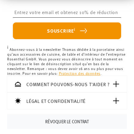
zusammen, die Sie ihnen bereitgestellt haben oder die
l'exception du Royaume-Uni) pour les commandes
sie im Rahmen Ihrer Nutzung der Dienste gesammelt
Insert your email to register for the newsletters
supérieures à 69,90 €.
Sans danger pour le
haben.
Frais de livraison inférieurs à 69,90 € :
Si le montant de
contact alimentaire
votre achat est inférieur à 69,90 €, des frais de livraison
i
SOUSCRIRE
s'appliquent. Pour les livraisons en France, ceux-ci
s'élèvent à 12,90 €. Pour tous les autres pays, vous
i
pouvez consulter les frais de livraison
ici
.
Abonnez-vous à la newsletter Thomas dédiée à la porcelaine ainsi
qu’aux accessoires de cuisine, de table et d’intérieur de l’entreprise
Royaume-Uni :
Pour les livraisons au Royaume-Uni, le
Rosenthal GmbH. Vous pouvez vous désinscrire à tout moment en
cliquant sur le lien de désinscription situé qu’en bas de la
montant minimum de commande est de 135 £. La
newsletter. Remarque : vous devez avoir 16 ans ou plus pour vous
livraison est offerte.
inscrire. Pour en savoir plus:
Protection des données
.
Suisse :
Les livraisons en Suisse sont gratuites à partir de
COMMENT POUVONS-NOUS T'AIDER ?
69,90 CHF. Pour toute commande inférieure à 69,90 CHF,
les frais de livraison s'élèvent à 36,90 CHF.
Suivi :
Vous recevrez un code de suivi par e-mail dès que
LÉGAL ET CONFIDENTIALITÉ
votre colis aura été expédié.
Délai de livraison en France :
5-7 jours ouvrables pour les
RÉVOQUER LE CONTRAT
articles en stock. Vous pouvez consulter les délais de
livraison vers d'autres pays
ici
.