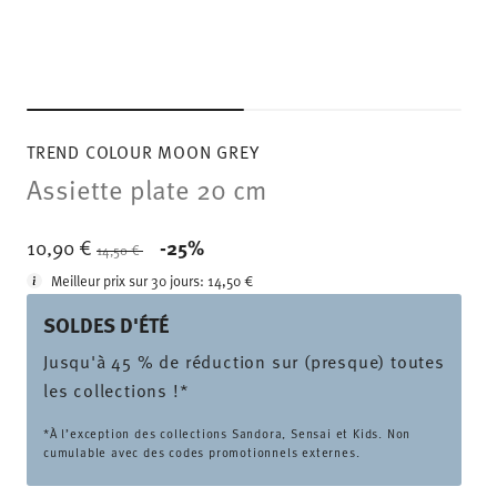
TREND COLOUR MOON GREY
Assiette plate 20 cm
Price reduced from
to
10,90 €
-25%
14,50 €
Meilleur prix sur 30 jours:
14,50 €
SOLDES D'ÉTÉ
Jusqu'à 45 % de réduction sur (presque) toutes
les collections !*
*À l’exception des collections Sandora, Sensai et Kids. Non
cumulable avec des codes promotionnels externes.