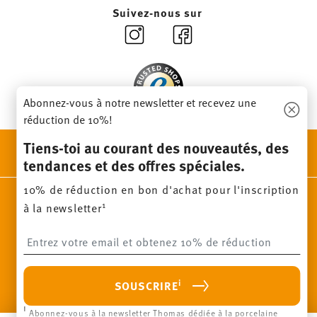
Retours :
Pour les retours, veuillez utiliser notre
service
Suivez-nous sur
de retour
.
Abonnez-vous à notre newsletter et recevez une
réduction de 10%!
Tiens-toi au courant des nouveautés, des
DÉCOUVRE TOUTES NOS MARQUES
tendances et des offres spéciales.
Beauté et fonctionnalité pour ta maison
10% de réduction en bon d'achat pour l'inscription
Homepage
CGV
Protection des données
Mentions
1
à la newsletter
légales
Modifier le consentement aux cookies
Insert your email to register for the newsletters
*
Tous les prix avec TVA inclus et
plus frais d'expédition.
1
Le code du bon d'achat peut être entré pendant le processus de
commande. Le bon d'achat ne peut pas être cumulé avec d'autres
offres ou promotions et ne peut pas être déduit rétrospectivement.
i
SOUSCRIRE
Pas de paiement en espèces, pas de remboursement, l'annulation
du restant.
paux
Avec une histoire qui commence
P
i
© 2025 Rosenthal GmbH. All rights reserved
Abonnez-vous à la newsletter Thomas dédiée à la porcelaine