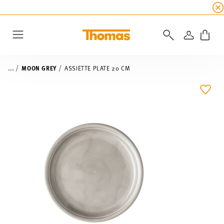
SOLDES D'ÉTÉ
☀️ 45% de réduction sur toutes l
CONNEXI
Menu
...
MOON GREY
ASSIETTE PLATE 20 CM
LIST