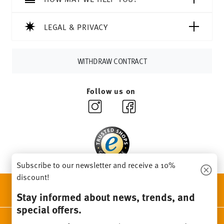
soon as your parcel is dispatched.
Delivery time:
3-5 working days for delivery within
LEGAL & PRIVACY
Germany for items in stock. You can view delivery times to
other countries
here
.
Returns:
For returns, please use our
returns service
.
WITHDRAW CONTRACT
Follow us on
Subscribe to our newsletter and receive a 10%
discount!
DISCOVER ALL OUR BRANDS
Stay informed about news, trends, and
Beauty & functionality for your home
special offers.
Homepage
General terms and conditions
Privacy policy