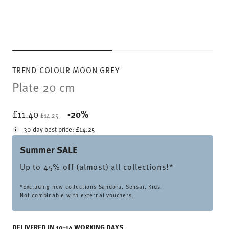
TREND COLOUR MOON GREY
Plate 20 cm
Price reduced from
to
£11.40
-20%
£14.25
30-day best price:
£14.25
Summer SALE
Up to 45% off (almost) all collections!*
*Excluding new collections Sandora, Sensai, Kids.
Not combinable with external vouchers.
DELIVERED IN 10-14 WORKING DAYS