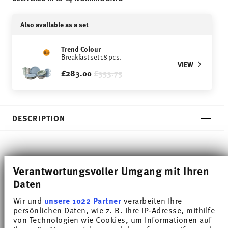
Also available as a set
Trend Colour
Breakfast set 18 pcs.
VIEW
Price reduced from
to
£283.00
£353.75
DESCRIPTION
Thomas Trend Colour Moon Grey Breakfast plate -
Verantwortungsvoller Umgang mit Ihren
Round - Ø 20,0 cm - h 2,3 cm, Porcelain
Daten
Trend White is regarded worldwide as one of the
Wir und
unsere 1022 Partner
verarbeiten Ihre
persönlichen Daten, wie z. B. Ihre IP-Adresse, mithilfe
most popular dinnerware for everyday use. Trend
von Technologien wie Cookies, um Informationen auf