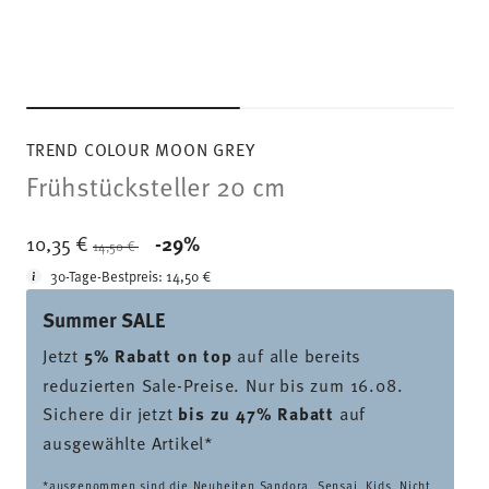
TREND COLOUR MOON GREY
Frühstücksteller 20 cm
Price reduced from
to
10,35 €
-29%
14,50 €
30-Tage-Bestpreis:
14,50 €
Summer SALE
Jetzt
5% Rabatt on top
auf alle bereits
reduzierten Sale-Preise. Nur bis zum 16.08.
Sichere dir jetzt
bis zu 47% Rabatt
auf
ausgewählte Artikel*
*ausgenommen sind die Neuheiten Sandora, Sensai, Kids. Nicht