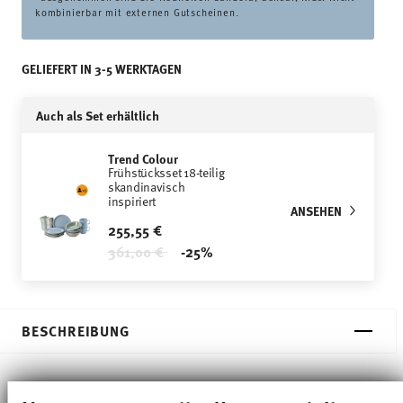
kombinierbar mit externen Gutscheinen.
GELIEFERT IN 3-5 WERKTAGEN
Auch als Set erhältlich
Trend Colour
Frühstücksset 18-teilig
skandinavisch
inspiriert
ANSEHEN
255,55 €
Price reduced from
to
361,00 €
-25%
BESCHREIBUNG