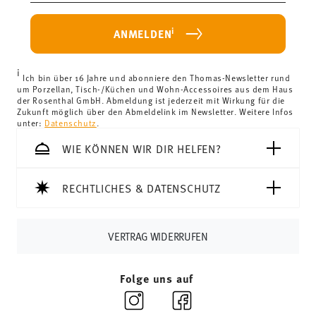
weniger als 69,90 € beträgt, fallen Versandkosten an. Für
Deutschland betragen diese 4,90 €. Für alle anderen
i
ANMELDEN
Länder können Sie die Lieferkosten
hier einsehen
.
Vereinigtes Königreich:
Für Lieferungen ins Vereinigte
i
Königreich liegt der Mindestbestellwert bei £135, die
Ich bin über 16 Jahre und abonniere den Thomas-Newsletter rund
um Porzellan, Tisch-/Küchen und Wohn-Accessoires aus dem Haus
Lieferung erfolgt versandkostenfrei.
der Rosenthal GmbH. Abmeldung ist jederzeit mit Wirkung für die
Schweiz:
Lieferungen in die Schweiz sind ab 69,90 CHF
Zukunft möglich über den Abmeldelink im Newsletter. Weitere Infos
unter:
Datenschutz
.
versandkostenfrei. Unter einem Bestellwert von 69,90
CHF liegen die Versandkosten bei 36,90 CHF.
WIE KÖNNEN WIR DIR HELFEN?
Tracking:
Sie erhalten per E-Mail einen Trackingcode,
sobald Ihr Paket auf die Reise geht.
RECHTLICHES & DATENSCHUTZ
Lieferzeit innerhalb Deutschlands:
3-5 Werktage für
vorrätige Artikel. Sie können die Lieferzeiten in andere
Länder
hier einsehen
.
VERTRAG WIDERRUFEN
Retouren:
Für Retouren nutzen Sie bitte
unseren
Retourenservice
.
Folge uns auf