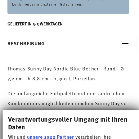
kombinierbar mit externen Gutscheinen.
GELIEFERT IN 3-5 WERKTAGEN
BESCHREIBUNG
Thomas Sunny Day Nordic Blue Becher - Rund - Ø
7,2 cm - h 8,8 cm - 0,300 l, Porzellan
Die umfangreiche Farbpalette mit den zahlreichen
Kombinationsmöglichkeiten machen Sunny Day so
besonders und ermöglichen den Einsatz in
Verantwortungsvoller Umgang mit Ihren
verschiedensten Koch- und Küchenwelten. Auf
Daten
sympathische und gut gelaunte Weise sorgt Sunny
Wir und
unsere 1022 Partner
verarbeiten Ihre