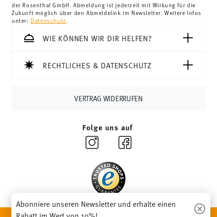
der Rosenthal GmbH. Abmeldung ist jederzeit mit Wirkung für die
Schweiz:
Lieferungen in die Schweiz sind ab 69,90 CHF
Zukunft möglich über den Abmeldelink im Newsletter. Weitere Infos
unter:
Datenschutz
.
versandkostenfrei. Unter einem Bestellwert von 69,90
CHF liegen die Versandkosten bei 36,90 CHF.
WIE KÖNNEN WIR DIR HELFEN?
Tracking:
Sie erhalten per E-Mail einen Trackingcode,
sobald Ihr Paket auf die Reise geht.
RECHTLICHES & DATENSCHUTZ
Lieferzeit innerhalb Deutschlands:
3-5 Werktage für
vorrätige Artikel. Sie können die Lieferzeiten in andere
Länder
hier einsehen
.
VERTRAG WIDERRUFEN
Retouren:
Für Retouren nutzen Sie bitte
unseren
Retourenservice
.
Folge uns auf
Abonniere unseren Newsletter und erhalte einen
Rabatt im Wert von 10%!