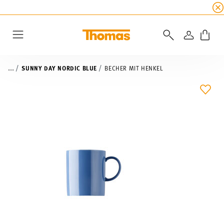
SUMMER SALE
☀️ Jetzt
5% Rabatt on top!
Bis z
ANMELD
Menu
...
SUNNY DAY NORDIC BLUE
BECHER MIT HENKEL
ADD 