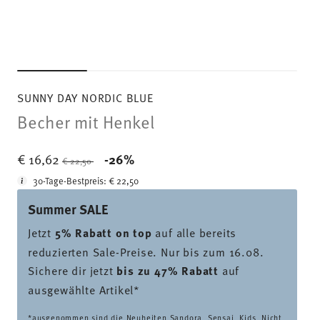
SUNNY DAY NORDIC BLUE
Becher mit Henkel
Price reduced from
to
€ 16,62
-26%
€ 22,50
30-Tage-Bestpreis:
€ 22,50
Summer SALE
Jetzt
5% Rabatt on top
auf alle bereits
reduzierten Sale-Preise. Nur bis zum 16.08.
Sichere dir jetzt
bis zu 47% Rabatt
auf
ausgewählte Artikel*
*ausgenommen sind die Neuheiten Sandora, Sensai, Kids. Nicht