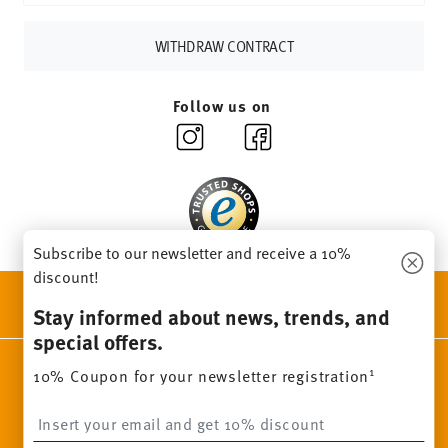
other countries
here
.
Returns:
For returns, please use our
returns service
.
WITHDRAW CONTRACT
Follow us on
Subscribe to our newsletter and receive a 10%
discount!
DISCOVER ALL OUR BRANDS
Stay informed about news, trends, and
Beauty & functionality for your home
special offers.
Homepage
General terms and conditions
Privacy policy
1
10% Coupon for your newsletter registration
Imprint
Change cookie consent
Insert your email to register for the newsletters