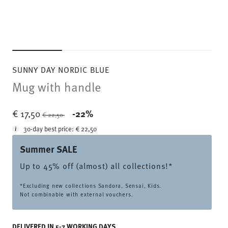
SUNNY DAY NORDIC BLUE
Mug with handle
Price reduced from
to
€ 17,50
-22%
€ 22,50
30-day best price:
€ 22,50
Summer SALE
Up to 45% off (almost) all collections!*
*Excluding new collections Sandora, Sensai, Kids.
Not combinable with external vouchers.
DELIVERED IN 5-7 WORKING DAYS