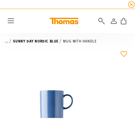
SUMMER SALE
☀️ Up to 45% discount on all Tho
LOGIN
Menu
...
SUNNY DAY NORDIC BLUE
MUG WITH HANDLE
ADD 