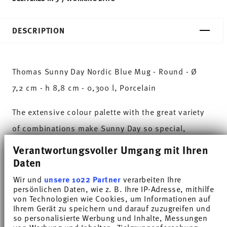
DESCRIPTION
Thomas Sunny Day Nordic Blue Mug - Round - Ø
7,2 cm - h 8,8 cm - 0,300 l, Porcelain
The extensive colour palette with the great variety
of combinations make Sunny Day so special,
allowing it to be used in cooking and kitchen
Verantwortungsvoller Umgang mit Ihren
worlds of every kind. Sunny Day’s pleasing and
Daten
cheerful style ensures that every day is simply
Wir und
unsere 1022 Partner
verarbeiten Ihre
persönlichen Daten, wie z. B. Ihre IP-Adresse, mithilfe
unique.HAVE A SUNNY DAY!
von Technologien wie Cookies, um Informationen auf
Ihrem Gerät zu speichern und darauf zuzugreifen und
With Scandinavian modernity and casualness, yet
so personalisierte Werbung und Inhalte, Messungen
von Werbung und Inhalten, Zielgruppenforschung