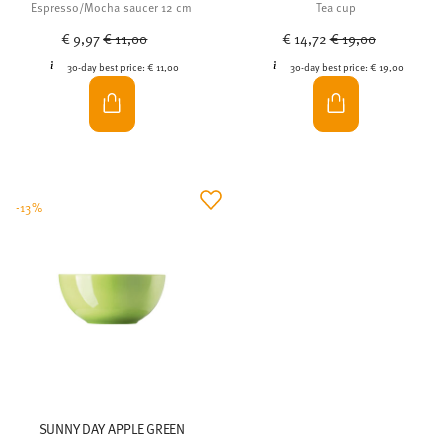
Espresso/Mocha saucer 12 cm
Tea cup
Price reduced from
to
Price reduced from
to
€ 9,97
€ 11,00
€ 14,72
€ 19,00
30-day best price:
€ 11,00
30-day best price:
€ 19,00
-13%
SUNNY DAY APPLE GREEN