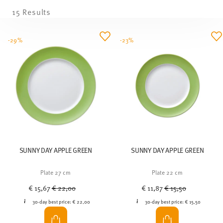
15 Results
-29%
-23%
SUNNY DAY APPLE GREEN
SUNNY DAY APPLE GREEN
Plate 27 cm
Plate 22 cm
Price reduced from
to
Price reduced from
to
€ 15,67
€ 22,00
€ 11,87
€ 15,50
30-day best price:
€ 22,00
30-day best price:
€ 15,50