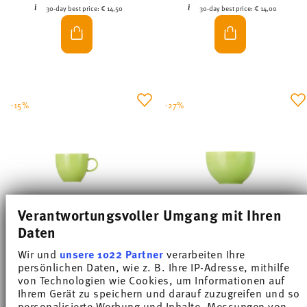
30-day best price:
€ 14,50
30-day best price:
€ 14,00
-15%
-27%
Verantwortungsvoller Umgang mit Ihren
Daten
Wir und
unsere 1022 Partner
verarbeiten Ihre
SUNNY DAY APPLE GREEN
SUNNY DAY APPLE GREEN
persönlichen Daten, wie z. B. Ihre IP-Adresse, mithilfe
von Technologien wie Cookies, um Informationen auf
Coffee cup
Cereal bowl 12 cm
Ihrem Gerät zu speichern und darauf zuzugreifen und so
Price reduced from
to
Price reduced from
to
personalisierte Werbung und Inhalte, Messungen von