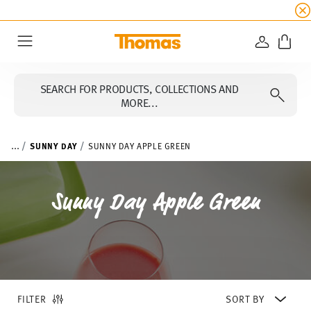
SUMMER SALE
☀️ Get an
extra 5% off
all alread
LOGIN
Menu
SEARCH FOR PRODUCTS, COLLECTIONS AND
MORE...
...
SUNNY DAY
SUNNY DAY APPLE GREEN
Sunny Day Apple Green
FILTER