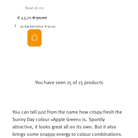
Bowl 18 cm
Price reduced from
to
€ 43,70
€ 50,00
30-day best price:
€ 50,00
You have seen 15 of 15 products
You can tell just from the name how crispy fresh the
Sunny Day colour »Apple Green« is. Sportily
attractive, it looks great all on its own. But it also
brings some snappy energy to colour combinations.