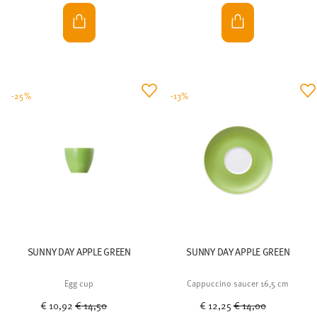
-25%
-13%
SUNNY DAY APPLE GREEN
SUNNY DAY APPLE GREEN
Egg cup
Cappuccino saucer 16,5 cm
Price reduced from
to
Price reduced from
to
€ 10,92
€ 14,50
€ 12,25
€ 14,00