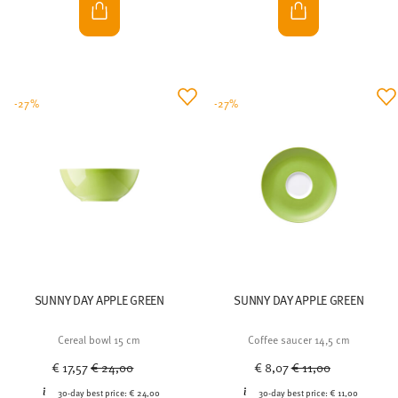
-27%
-27%
SUNNY DAY APPLE GREEN
SUNNY DAY APPLE GREEN
Cereal bowl 15 cm
Coffee saucer 14,5 cm
Price reduced from
to
Price reduced from
to
€ 17,57
€ 24,00
€ 8,07
€ 11,00
30-day best price:
€ 24,00
30-day best price:
€ 11,00