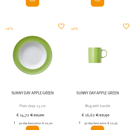
-26%
-26%
SUNNY DAY APPLE GREEN
SUNNY DAY APPLE GREEN
Plate deep 23 cm
Mug with handle
Price reduced from
to
Price reduced from
to
€ 14,72
€ 20,00
€ 16,62
€ 22,50
30-day best price:
€ 20,00
30-day best price:
€ 22,50