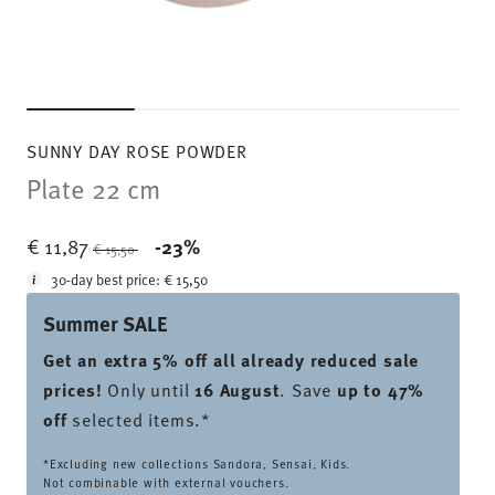
SUNNY DAY ROSE POWDER
Plate 22 cm
Price reduced from
to
€ 11,87
-23%
€ 15,50
30-day best price:
€ 15,50
Summer SALE
Get an extra 5% off all already reduced sale
prices
!
Only until
16 August
. Save
up to 47%
off
selected items.*
*Excluding new collections Sandora, Sensai, Kids.
Not combinable with external vouchers.