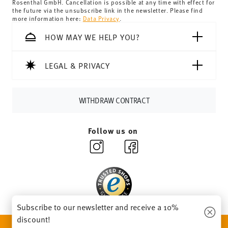
Rosenthal GmbH. Cancellation is possible at any time with effect for
the future via the unsubscribe link in the newsletter. Please find
69,90 CHF. If the value of your purchase is less than
more information here:
Data Privacy
.
69,90 CHF, delivery charges are 36,90 CHF.
Tracking:
You will receive a tracking code by e-mail as
HOW MAY WE HELP YOU?
soon as your parcel is dispatched.
Delivery time:
3-5 working days for delivery within
LEGAL & PRIVACY
Germany for items in stock. You can view delivery times to
other countries
here
.
Returns:
For returns, please use our
returns service
.
WITHDRAW CONTRACT
Follow us on
Subscribe to our newsletter and receive a 10%
discount!
DISCOVER ALL OUR BRANDS