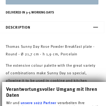
DELIVERED IN 3-5 WORKING DAYS
DESCRIPTION
Thomas Sunny Day Rose Powder Breakfast plate -
Round - Ø 21,7 cm - h 1,9 cm, Porcelain
The extensive colour palette with the great variety
of combinations make Sunny Day so special,
allowing it to be used in cooking and kitchen
worlds of every kind. Sunny Day’s pleasing and
Verantwortungsvoller Umgang mit Ihren
Daten
cheerful style ensures that every day is simply
Wir und
unsere 1022 Partner
verarbeiten Ihre
unique.HAVE A SUNNY DAY!