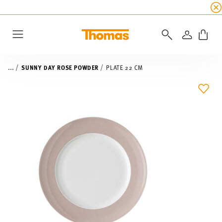
SUMMER SALE
☀️ Get an
extra 5% off
all alread
LOGIN
Menu
...
SUNNY DAY ROSE POWDER
PLATE 22 CM
ADD 