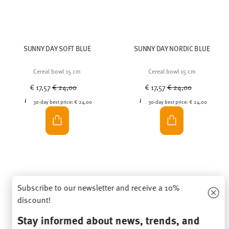
SUNNY DAY SOFT BLUE
SUNNY DAY NORDIC BLUE
Cereal bowl 15 cm
Cereal bowl 15 cm
Price reduced from
to
Price reduced from
to
€ 17,57
€ 24,00
€ 17,57
€ 24,00
30-day best price:
€ 24,00
30-day best price:
€ 24,00
Subscribe to our newsletter and receive a 10%
You have seen 24 of 216 products
discount!
Stay informed about news, trends, and
special offers.
MORE RESULTS
1
10% Coupon for your newsletter registration