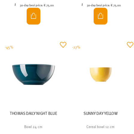
-45%
-27%
THOMAS DAILY NIGHT BLUE
SUNNY DAY YELLOW
Bowl 24 cm
Cereal bowl 12 cm
Price reduced from
to
Price reduced from
to
€ 41,50
€ 75,00
€ 17,57
€ 24,00
30-day best price:
€ 75,00
30-day best price:
€ 24,00