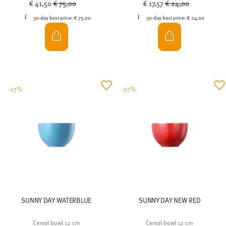
-27%
-27%
SUNNY DAY WATERBLUE
SUNNY DAY NEW RED
Cereal bowl 12 cm
Cereal bowl 12 cm
Price reduced from
to
Price reduced from
to
€ 17,57
€ 24,00
€ 17,57
€ 24,00