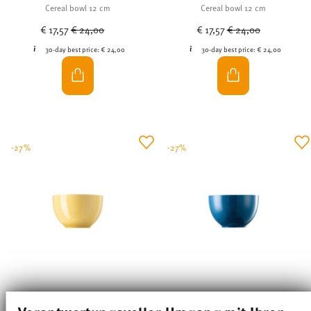
€ 17,57
€ 24,00
€ 17,57
€ 24,00
30-day best price:
€ 24,00
30-day best price:
€ 24,00
-27%
-27%
SUNNY DAY SOFT YELLOW
SUNNY DAY PETROL
Verantwortungsvoller Umgang mit Ihren
Daten
Cereal bowl 12 cm
Cereal bowl 12 cm