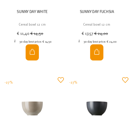
Cereal bowl 12 cm
Cereal bowl 12 cm
Price reduced from
to
Price reduced from
to
€ 11,40
€ 14,50
€ 17,57
€ 24,00
30-day best price:
€ 14,50
30-day best price:
€ 24,00
-27%
-27%