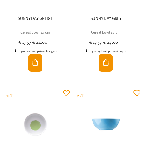
SUNNY DAY GREIGE
SUNNY DAY GREY
Cereal bowl 12 cm
Cereal bowl 12 cm
Price reduced from
to
Price reduced from
to
€ 17,57
€ 24,00
€ 17,57
€ 24,00
30-day best price:
€ 24,00
30-day best price:
€ 24,00
-15%
-27%