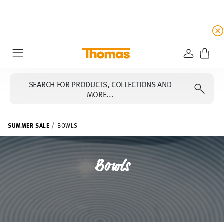
SUMMER SALE
☀️ Get an
extra 5% off
all alread
LOGIN
Menu
SEARCH FOR PRODUCTS, COLLECTIONS AND
MORE...
SUMMER SALE
BOWLS
Bowls
FILTER