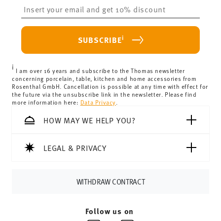
Insert your email to register for the newsletters
Delivery costs under 69,90 €:
If the value of your
purchase is less than 69,90 €, delivery charges will apply.
For Germany, these are 4,90 €. For all other countries, you
i
SUBSCRIBE
can view the delivery costs
here
.
United Kingdom:
the minimum order value is £135, and
i
delivery is free of charge.
I am over 16 years and subscribe to the Thomas newsletter
concerning porcelain, table, kitchen and home accessories from
Switzerland:
delivery is free of charge for orders over
Rosenthal GmbH. Cancellation is possible at any time with effect for
the future via the unsubscribe link in the newsletter. Please find
69,90 CHF. If the value of your purchase is less than
more information here:
Data Privacy
.
69,90 CHF, delivery charges are 36,90 CHF.
Tracking:
You will receive a tracking code by e-mail as
HOW MAY WE HELP YOU?
soon as your parcel is dispatched.
Delivery time:
3-5 working days for delivery within
LEGAL & PRIVACY
Germany for items in stock. You can view delivery times to
other countries
here
.
Returns:
For returns, please use our
returns service
.
WITHDRAW CONTRACT
Follow us on