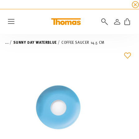
SUMMER SALE
☀️ Up to 45% discount on all Tho
LOGIN
Menu
...
SUNNY DAY WATERBLUE
COFFEE SAUCER 14,5 CM
ADD 