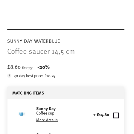
SUNNY DAY WATERBLUE
Coffee saucer 14,5 cm
Price reduced from
to
£8.60
-20%
£10.75
30-day best price:
£10.75
MATCHING ITEMS
Sunny Day
Coffee cup
+ £14.80
More details