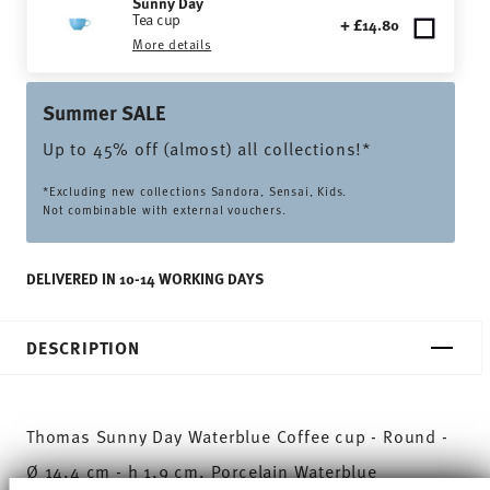
Sunny Day
Tea cup
+ £14.80
More details
Summer SALE
Up to 45% off (almost) all collections!*
*Excluding new collections Sandora, Sensai, Kids.
Not combinable with external vouchers.
DELIVERED IN 10-14 WORKING DAYS
DESCRIPTION
Thomas Sunny Day Waterblue Coffee cup - Round -
Ø 14,4 cm - h 1,9 cm, Porcelain Waterblue