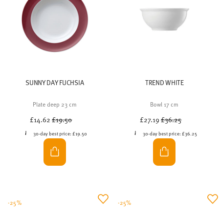
Plate deep 23 cm
Bowl 17 cm
Price reduced from
to
Price reduced from
to
£14.62
£19.50
£27.19
£36.25
30-day best price:
£19.50
30-day best price:
£36.25
-25%
-25%
SUNNY DAY NORDIC BLUE
LOFT COLOR MOON GREY