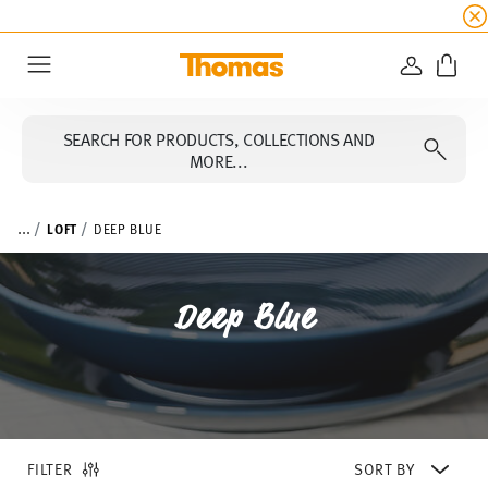
SUMMER SALE
☀️ Up to 45% discount on all Tho
LOGIN
Menu
SEARCH FOR PRODUCTS, COLLECTIONS AND
MORE...
...
LOFT
DEEP BLUE
Deep Blue
FILTER