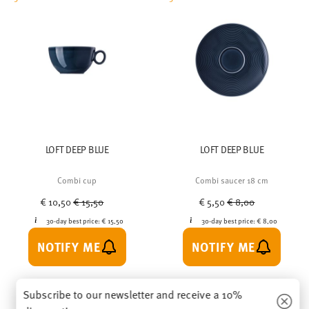
LOFT DEEP BLUE
LOFT DEEP BLUE
Combi cup
Combi saucer 18 cm
Price reduced from
to
Price reduced from
to
€ 10,50
€ 15,50
€ 5,50
€ 8,00
30-day best price:
€ 15,50
30-day best price:
€ 8,00
NOTIFY ME
NOTIFY ME
Subscribe to our newsletter and receive a 10%