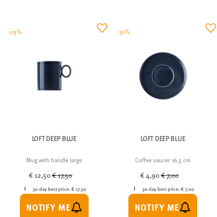
-29%
-30%
LOFT DEEP BLUE
LOFT DEEP BLUE
Mug with handle large
Coffee saucer 16,5 cm
Price reduced from
to
Price reduced from
to
€ 12,50
€ 17,50
€ 4,90
€ 7,00
30-day best price:
€ 17,50
30-day best price:
€ 7,00
NOTIFY ME
NOTIFY ME