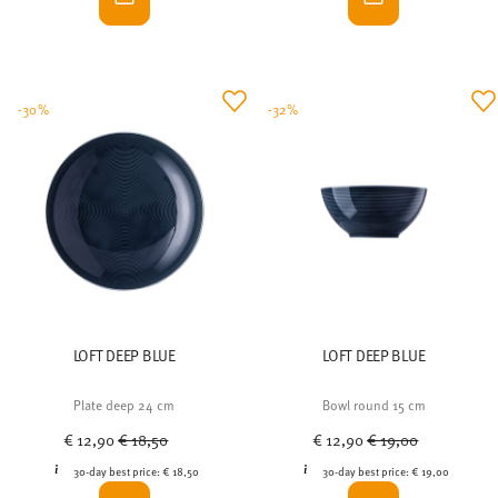
-30%
-32%
LOFT DEEP BLUE
LOFT DEEP BLUE
Plate deep 24 cm
Bowl round 15 cm
Price reduced from
to
Price reduced from
to
€ 12,90
€ 18,50
€ 12,90
€ 19,00
30-day best price:
€ 18,50
30-day best price:
€ 19,00