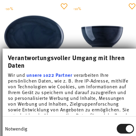
-10%
-10%
Verantwortungsvoller Umgang mit Ihren
Daten
Wir und
unsere 1022 Partner
verarbeiten Ihre
LOFT DEEP BLUE
LOFT DEEP BLUE
persönlichen Daten, wie z. B. Ihre IP-Adresse, mithilfe
von Technologien wie Cookies, um Informationen auf
Platter 34 cm
Bowl 23 cm
Ihrem Gerät zu speichern und darauf zuzugreifen und
Price reduced from
to
Price reduced from
to
so personalisierte Werbung und Inhalte, Messungen
€ 53,55
€ 59,50
€ 53,55
€ 59,50
von Werbung und Inhalten, Zielgruppenforschung
30-day best price:
€ 59,50
30-day best price:
€ 59,50
sowie Entwicklung von Angeboten zu ermöglichen. Sie
entscheiden darüber, wer Ihre Daten für welche Zwecke
nutzt. Sie können Ihre Einwilligung jederzeit über die
Einwilligungsauswahl
Cookie-Erklärung oder durch Klicken auf das Privacy
Notwendig
Trigger Symbol ändern oder widerrufen