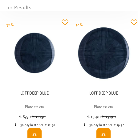
12 Results
-32%
-30%
LOFT DEEP BLUE
LOFT DEEP BLUE
Plate 22 cm
Plate 28 cm
Price reduced from
to
Price reduced from
to
€ 8,50
€ 12,50
€ 13,90
€ 19,90
30-day best price:
€ 12,50
30-day best price:
€ 19,90