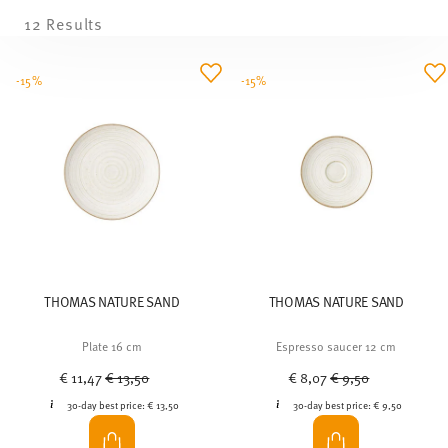
12 Results
-15%
-15%
THOMAS NATURE SAND
THOMAS NATURE SAND
Plate 16 cm
Espresso saucer 12 cm
Price reduced from
to
Price reduced from
to
€ 11,47
€ 13,50
€ 8,07
€ 9,50
30-day best price:
€ 13,50
30-day best price:
€ 9,50