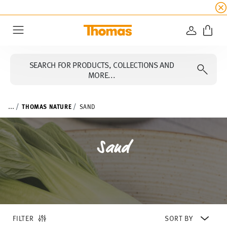
SUMMER SALE
☀️ Get an
extra 5% off
all alread
LOGIN
Menu
SEARCH FOR PRODUCTS, COLLECTIONS AND
MORE...
...
THOMAS NATURE
SAND
Sand
FILTER