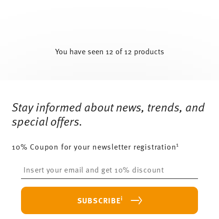
You have seen 12 of 12 products
Services
Footer
Stay informed about news, trends, and
special offers.
1
10% Coupon for your newsletter registration
Insert your email to register for the newsletters
i
SUBSCRIBE