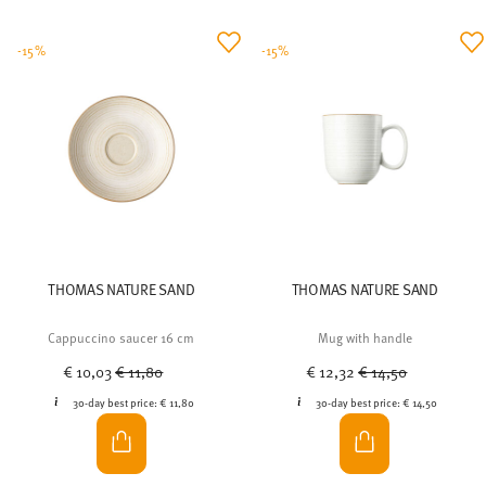
-15%
-15%
THOMAS NATURE SAND
THOMAS NATURE SAND
Cappuccino saucer 16 cm
Mug with handle
Price reduced from
to
Price reduced from
to
€ 10,03
€ 11,80
€ 12,32
€ 14,50
30-day best price:
€ 11,80
30-day best price:
€ 14,50