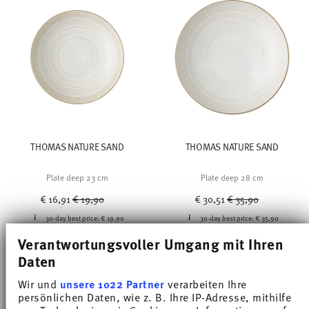
THOMAS NATURE SAND
THOMAS NATURE SAND
Plate deep 23 cm
Plate deep 28 cm
Price reduced from
to
Price reduced from
to
€ 16,91
€ 19,90
€ 30,51
€ 35,90
30-day best price:
€ 19,90
30-day best price:
€ 35,90
Verantwortungsvoller Umgang mit Ihren
Daten
Wir und
unsere 1022 Partner
verarbeiten Ihre
persönlichen Daten, wie z. B. Ihre IP-Adresse, mithilfe