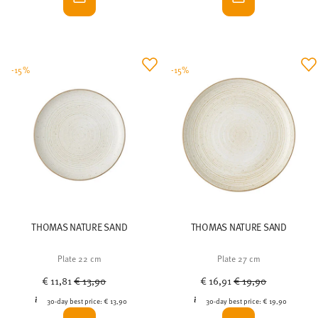
-15%
-15%
THOMAS NATURE SAND
THOMAS NATURE SAND
Plate 22 cm
Plate 27 cm
Price reduced from
to
Price reduced from
to
€ 11,81
€ 13,90
€ 16,91
€ 19,90
30-day best price:
€ 13,90
30-day best price:
€ 19,90