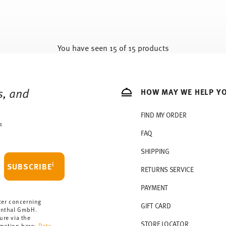
You have seen 15 of 15 products
s, and
HOW MAY WE HELP Y
FIND MY ORDER
1
FAQ
SHIPPING
i
SUBSCRIBE
RETURNS SERVICE
PAYMENT
ter concerning
GIFT CARD
enthal GmbH.
ure via the
STORE LOCATOR
rmation here:
Data