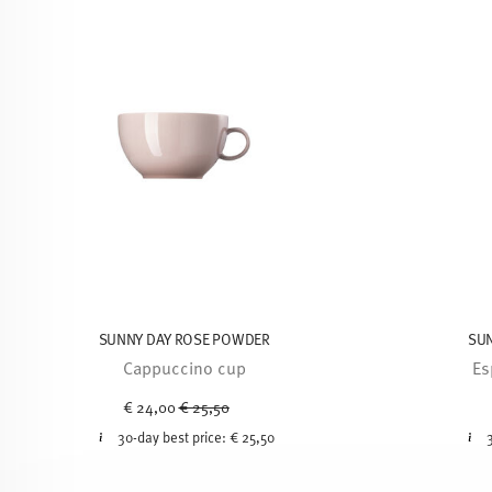
SUNNY DAY ROSE POWDER
SU
Cappuccino cup
Es
Price reduced from
to
€ 24,00
€ 25,50
30-day best price:
€ 25,50