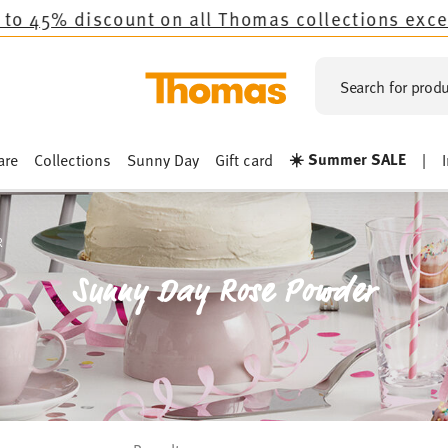
 on all Thomas collections except the novelties
Search for produ
☀️ Summer SALE
are
Collections
Sunny Day
Gift card
|
R
Sunny Day Rose Powder