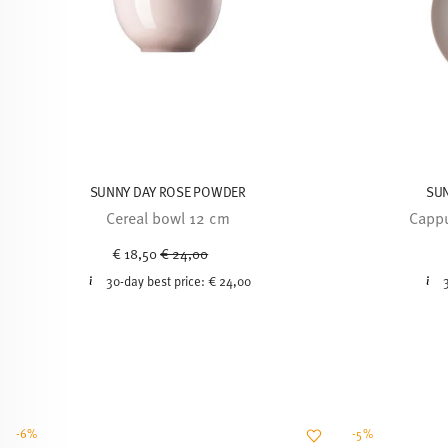
SUNNY DAY ROSE POWDER
SU
Cereal bowl 12 cm
Cappu
Price reduced from
to
€ 18,50
€ 24,00
30-day best price:
€ 24,00
-6%
-5%