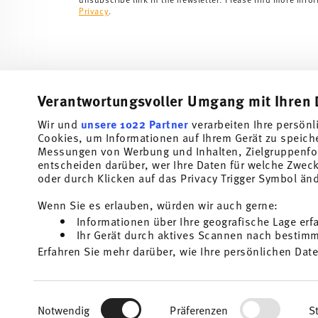
Privacy
.
Verantwortungsvoller Umgang mit Ihren 
Wir und
unsere 1022 Partner
verarbeiten Ihre persönl
Cookies, um Informationen auf Ihrem Gerät zu speich
Subscribe to our newsletter and receive a 10% discount!
Messungen von Werbung und Inhalten, Zielgruppenfo
entscheiden darüber, wer Ihre Daten für welche Zwecke
Stay informed about news, trends, and speci
oder durch Klicken auf das Privacy Trigger Symbol än
1
10% Coupon for your newsletter registration
Wenn Sie es erlauben, würden wir auch gerne:
Informationen über Ihre geografische Lage erf
Insert your email to register for the newsletters
Ihr Gerät durch aktives Scannen nach bestimmt
Erfahren Sie mehr darüber, wie Ihre persönlichen Date
Homepage
i
Einzelheiten
fest.
I am over 16 years and subscribe to the Thomas newsletter concernin
and home accessories from Rosenthal GmbH. Cancellation is possible a
the future via the unsubscribe link in the newsletter. Please find mor
Wir verwenden Cookies, um Inhalte und Anzeigen zu p
1
The code can be entered directly during the order pr
Read more
Einwilligungsauswahl
Privacy
.
die Zugriffe auf unsere Website zu analysieren. Auße
Notwendig
Präferenzen
St
unsere Partner für soziale Medien, Werbung und Anal