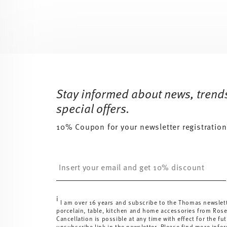
Services
Footer
Stay informed about news, trend
special offers.
10% Coupon for your newsletter registration
Insert your email to register for the newsletters
i
I am over 16 years and subscribe to the Thomas newslet
porcelain, table, kitchen and home accessories from Ros
Cancellation is possible at any time with effect for the fut
unsubscribe link in the newsletter. Please find more info