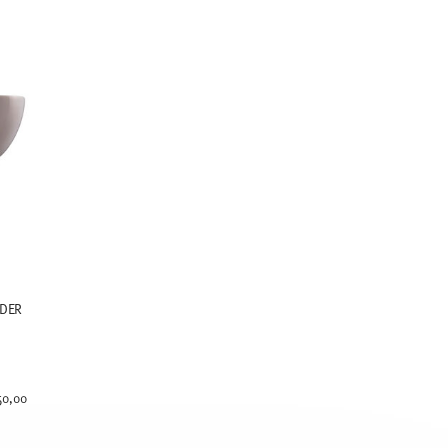
DER
uced from
50,00