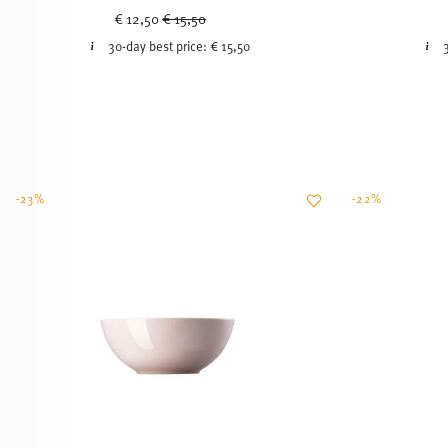
Price reduced from
to
€ 12,50
€ 15,50
30-day best price:
€ 15,50
-23%
-22%