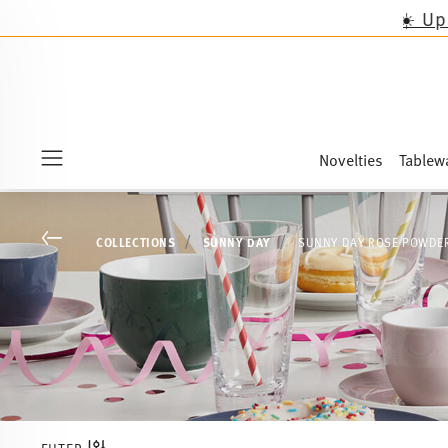
SUMMER SALE
☀️ Up to 45% discount
Novelties
Tablew
Menu
Go back
COLLECTIONS
SUNNY DAY
SUNNY DAY ROSE POWDE