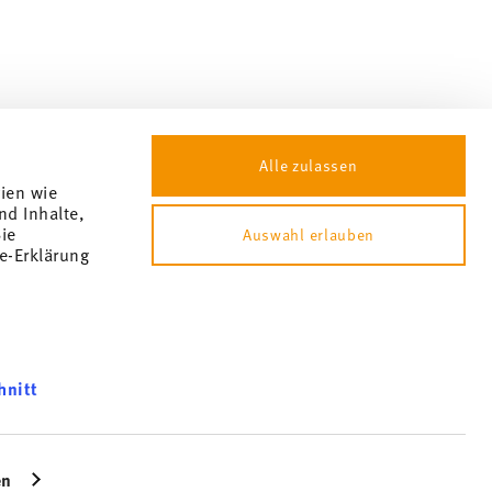
Alle zulassen
gien wie
nd Inhalte,
ie
Auswahl erlauben
e-Erklärung
hnitt
okie consent
können und
s not billable by hindsight. No cash, balance expires.
bsite an
en
icherweise