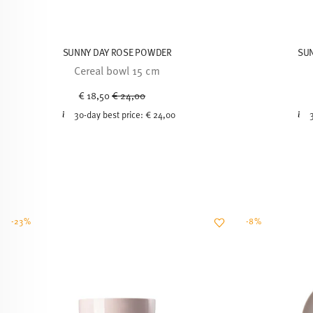
SUNNY DAY ROSE POWDER
SU
Cereal bowl 15 cm
Price reduced from
to
€ 18,50
€ 24,00
30-day best price:
€ 24,00
-23%
-8%