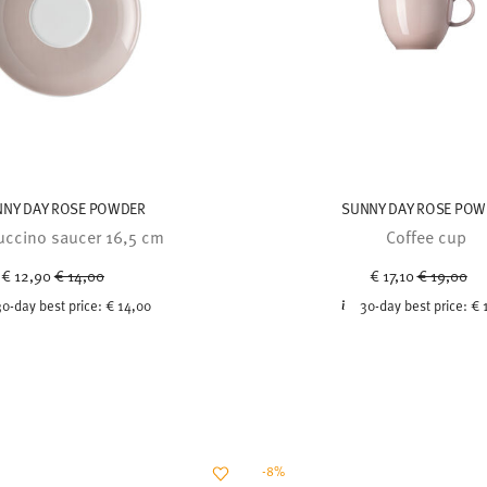
NNY DAY ROSE POWDER
SUNNY DAY ROSE POW
ccino saucer 16,5 cm
Coffee cup
Price reduced from
to
Price redu
to
€ 12,90
€ 14,00
€ 17,10
€ 19,00
30-day best price:
€ 14,00
30-day best price:
€ 
-8%