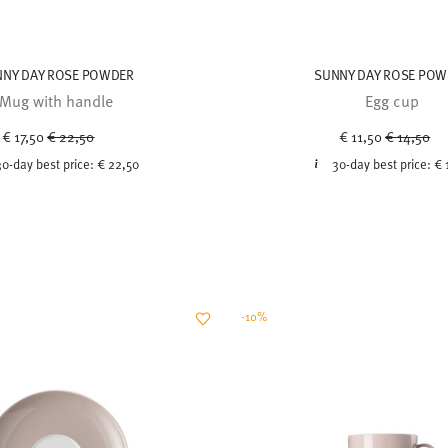
NNY DAY ROSE POWDER
SUNNY DAY ROSE POW
Mug with handle
Egg cup
Price reduced from
to
Price red
to
€ 17,50
€ 22,50
€ 11,50
€ 14,50
30-day best price:
€ 22,50
30-day best price:
€ 
-10%