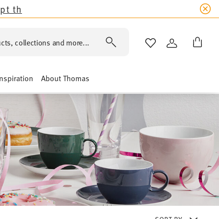
 Sandora, Sensai & Kids!
Shop now!
cts, collections and more...
WISHLIST
LOGIN
Inspiration
About Thomas