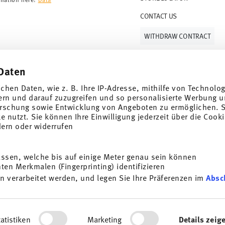
CONTACT US
WITHDRAW CONTRACT
Daten
Follow us on
ichen Daten, wie z. B. Ihre IP-Adresse, mithilfe von Technolo
ern und darauf zuzugreifen und so personalisierte Werbung u
rschung sowie Entwicklung von Angeboten zu ermöglichen. S
 nutzt. Sie können Ihre Einwilligung jederzeit über die Cooki
al offers.
dern oder widerrufen
DISCOVER ALL OUR BRANDS
assen, welche bis auf einige Meter genau sein können
Beauty & functionality for your home
i
en Merkmalen (Fingerprinting) identifizieren
SUBSCRIBE
n verarbeitet werden, und legen Sie Ihre Präferenzen im
Absc
General terms and conditions
Privacy policy
Imprint
Change co
g porcelain, table, kitchen
t any time with effect for
*
All prices incl. VAT and plus
shipping costs.
e information here:
Data
ersonalisieren, Funktionen für soziale Medien anbieten zu 
ocess. The voucher can not be combined with other vouchers or discounts. It i
rdem geben wir Informationen zu Ihrer Verwendung unserer We
© 2025 Rosenthal GmbH. All rights reserved
atistiken
Marketing
Details zeig
ysen weiter. Unsere Partner führen diese Informationen mögl