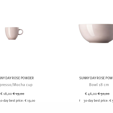
NNY DAY ROSE POWDER
SUNNY DAY ROSE POW
presso/Mocha cup
Bowl 18 cm
Price reduced from
to
Price red
to
€ 18,00
€ 19,00
€ 46,00
€ 50,00
30-day best price:
€ 19,00
30-day best price:
€ 