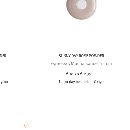
DER
SUNNY DAY ROSE POWDER
Espresso/Mocha saucer 12 cm
ced from
Price reduced from
to
€ 10,50
€ 11,00
19,00
30-day best price:
€ 11,00