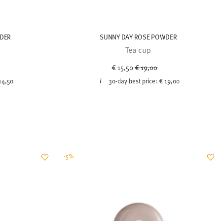
DER
SUNNY DAY ROSE POWDER
Tea cup
uced from
Price reduced from
to
€ 15,50
€ 19,00
14,50
30-day best price:
€ 19,00
-5%