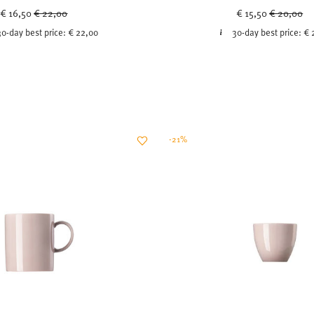
Price reduced from
to
Price redu
to
€ 16,50
€ 22,00
€ 15,50
€ 20,00
30-day best price:
€ 22,00
30-day best price:
€ 
-21%