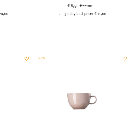
ced from
Price reduced from
to
€ 8,50
€ 11,00
20,00
30-day best price:
€ 11,00
-18%