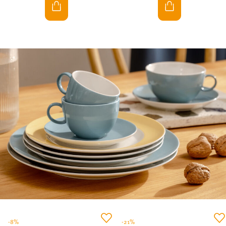
-8%
-21%