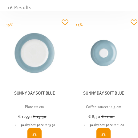
16 Results
-19%
-23%
SUNNY DAY SOFT BLUE
SUNNY DAY SOFT BLUE
Plate 22 cm
Coffee saucer 14,5 cm
Price reduced from
to
Price reduced from
to
€ 12,50
€ 15,50
€ 8,50
€ 11,00
30-day best price:
€ 15,50
30-day best price:
€ 11,00