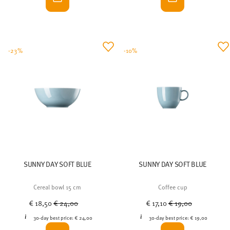
-23%
-10%
SUNNY DAY SOFT BLUE
SUNNY DAY SOFT BLUE
Cereal bowl 15 cm
Coffee cup
Price reduced from
to
Price reduced from
to
€ 18,50
€ 24,00
€ 17,10
€ 19,00
30-day best price:
€ 24,00
30-day best price:
€ 19,00