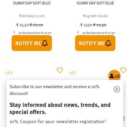
SUNNY DAY SOFT BLUE
SUNNY DAY SOFT BLUE
Plate deep 23 cm
Mug with handle
Price reduced from
to
Price reduced from
to
€ 15,50
€ 20,00
€ 17,50
€ 22,50
30-day best price:
€ 20,00
30-day best price:
€ 22,50
NOTIFY ME
NOTIFY ME
-23%
-25%
Subscribe to our newsletter and receive a 10%
discount!
Stay informed about news, trends, and
special offers.
1
10% Coupon for your newsletter registration