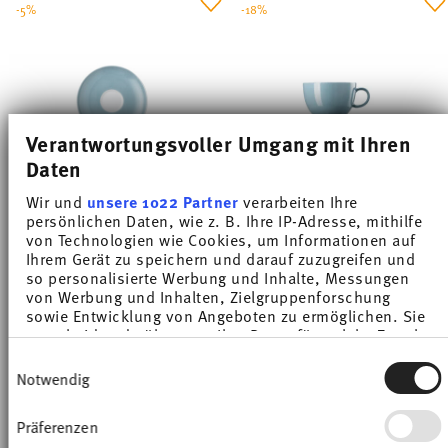
-5%
-18%
Verantwortungsvoller Umgang mit Ihren
Daten
Wir und
unsere 1022 Partner
verarbeiten Ihre
persönlichen Daten, wie z. B. Ihre IP-Adresse, mithilfe
SUNNY DAY SOFT BLUE
SUNNY DAY SOFT BLUE
von Technologien wie Cookies, um Informationen auf
Ihrem Gerät zu speichern und darauf zuzugreifen und
so personalisierte Werbung und Inhalte, Messungen
Espresso/Mocha saucer 12 cm
Tea cup
von Werbung und Inhalten, Zielgruppenforschung
Price reduced from
to
Price reduced from
to
€ 10,50
€ 11,00
€ 15,50
€ 19,00
sowie Entwicklung von Angeboten zu ermöglichen. Sie
entscheiden darüber, wer Ihre Daten für welche Zwecke
30-day best price:
€ 11,00
30-day best price:
€ 19,00
nutzt. Sie können Ihre Einwilligung jederzeit über die
Einwilligungsauswahl
Cookie-Erklärung oder durch Klicken auf das Privacy
Notwendig
Trigger Symbol ändern oder widerrufen
Präferenzen
Wenn Sie es erlauben, würden wir auch gerne: