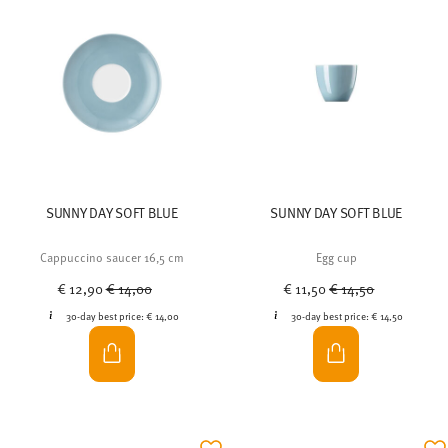
SUNNY DAY SOFT BLUE
SUNNY DAY SOFT BLUE
Cappuccino saucer 16,5 cm
Egg cup
Price reduced from
to
Price reduced from
to
€ 12,90
€ 14,00
€ 11,50
€ 14,50
30-day best price:
€ 14,00
30-day best price:
€ 14,50