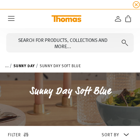
SUMMER SALE
☀️ Up to 45% discount on all Tho
LOGIN
Menu
SEARCH FOR PRODUCTS, COLLECTIONS AND
MORE...
...
SUNNY DAY
SUNNY DAY SOFT BLUE
Sunny Day Soft Blue
FILTER