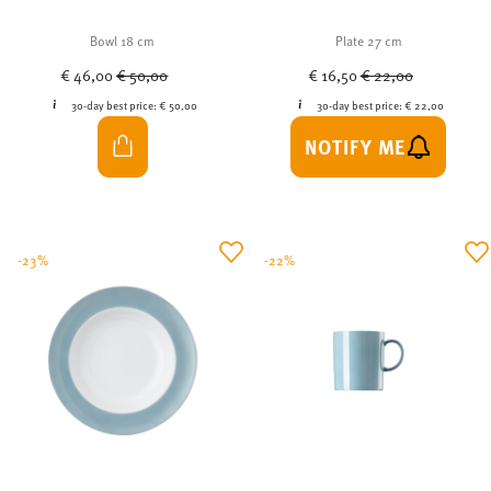
Bowl 18 cm
Plate 27 cm
Price reduced from
to
Price reduced from
to
€ 46,00
€ 50,00
€ 16,50
€ 22,00
30-day best price:
€ 50,00
30-day best price:
€ 22,00
NOTIFY ME
-23%
-22%