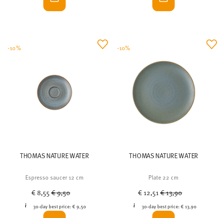
-10%
-10%
THOMAS NATURE WATER
THOMAS NATURE WATER
Espresso saucer 12 cm
Plate 22 cm
Price reduced from
to
Price reduced from
to
€ 8,55
€ 9,50
€ 12,51
€ 13,90
30-day best price:
€ 9,50
30-day best price:
€ 13,90