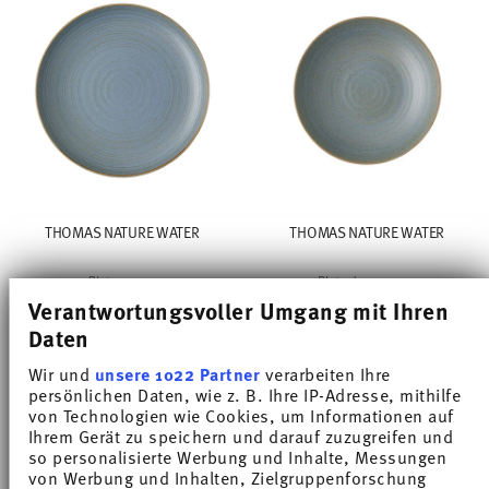
THOMAS NATURE WATER
THOMAS NATURE WATER
Plate 27 cm
Plate deep 23 cm
Verantwortungsvoller Umgang mit Ihren
Price reduced from
to
Price reduced from
to
€ 17,91
€ 19,90
€ 17,91
€ 19,90
Daten
30-day best price:
€ 19,90
30-day best price:
€ 19,90
Wir und
unsere 1022 Partner
verarbeiten Ihre
persönlichen Daten, wie z. B. Ihre IP-Adresse, mithilfe
von Technologien wie Cookies, um Informationen auf
Ihrem Gerät zu speichern und darauf zuzugreifen und
so personalisierte Werbung und Inhalte, Messungen
von Werbung und Inhalten, Zielgruppenforschung