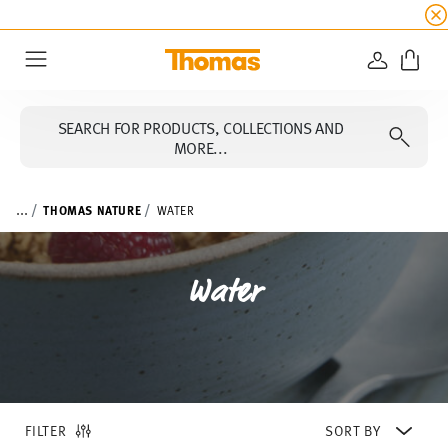
SUMMER SALE
☀️ Up to 45% discount on all Tho
LOGIN
Menu
SEARCH FOR PRODUCTS, COLLECTIONS AND
MORE...
...
THOMAS NATURE
WATER
Water
FILTER