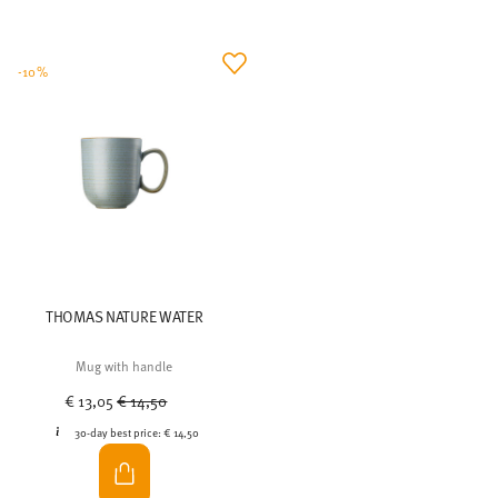
-10%
THOMAS NATURE WATER
Mug with handle
Price reduced from
to
€ 13,05
€ 14,50
30-day best price:
€ 14,50