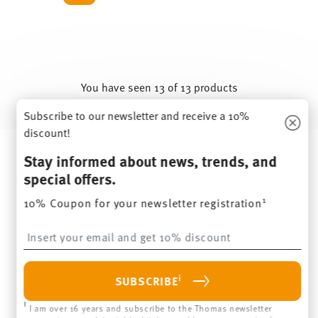
You have seen 13 of 13 products
Subscribe to our newsletter and receive a 10%
discount!
Services
Footer
Stay informed about news, trends, and
Stay informed about news, trends, and
special offers.
special offers.
1
10% Coupon for your newsletter registration
1
10% Coupon for your newsletter registration
Insert your email to register for the newsletters
Insert your email to register for the newsletters
i
SUBSCRIBE
i
SUBSCRIBE
i
I am over 16 years and subscribe to the Thomas newsletter