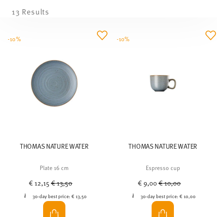
13 Results
-10%
-10%
THOMAS NATURE WATER
THOMAS NATURE WATER
Plate 16 cm
Espresso cup
Price reduced from
to
Price reduced from
to
€ 12,15
€ 13,50
€ 9,00
€ 10,00
30-day best price:
€ 13,50
30-day best price:
€ 10,00