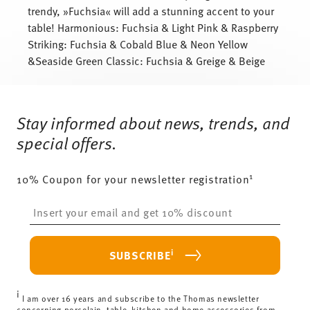
trendy, »Fuchsia« will add a stunning accent to your
table! Harmonious: Fuchsia & Light Pink & Raspberry
Striking: Fuchsia & Cobald Blue & Neon Yellow
&Seaside Green Classic: Fuchsia & Greige & Beige
Services
Footer
Stay informed about news, trends, and
special offers.
1
10% Coupon for your newsletter registration
Insert your email to register for the newsletters
i
SUBSCRIBE
i
I am over 16 years and subscribe to the Thomas newsletter
concerning porcelain, table, kitchen and home accessories from