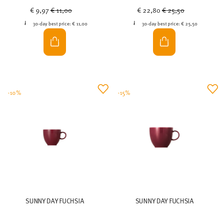
Price reduced from
to
Price reduced from
to
€ 9,97
€ 11,00
€ 22,80
€ 25,50
30-day best price:
€ 11,00
30-day best price:
€ 25,50
-10%
-15%
SUNNY DAY FUCHSIA
SUNNY DAY FUCHSIA