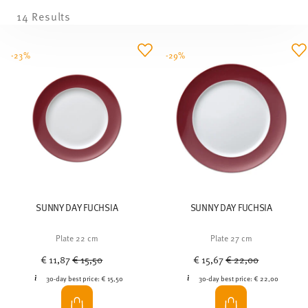
14 Results
-23%
-29%
SUNNY DAY FUCHSIA
SUNNY DAY FUCHSIA
Plate 22 cm
Plate 27 cm
Price reduced from
to
Price reduced from
to
€ 11,87
€ 15,50
€ 15,67
€ 22,00
30-day best price:
€ 15,50
30-day best price:
€ 22,00