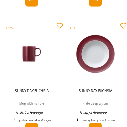
-26%
-26%
SUNNY DAY FUCHSIA
SUNNY DAY FUCHSIA
Mug with handle
Plate deep 23 cm
Price reduced from
to
Price reduced from
to
€ 16,62
€ 22,50
€ 14,72
€ 20,00
30-day best price:
€ 22,50
30-day best price:
€ 20,00