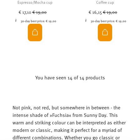
Espresso/Mocha cup
Coffee cup
Price reduced from
to
Price reduced from
to
€ 17,10
€ 19,00
€ 16,15
€ 19,00
30-day best price:
€ 19,00
30-day best price:
€ 19,00
You have seen 14 of 14 products
Not pink, not red, but somewhere in between - the
intense shade of »Fuchsia« from Sunny Day. This
warm and striking colour can be interpreted as either
modern or classic, making it perfect for a myriad of
different combinations. Whether you go classic or