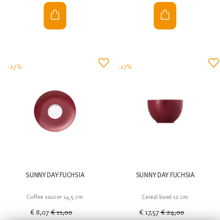
-27%
-27%
SUNNY DAY FUCHSIA
SUNNY DAY FUCHSIA
Coffee saucer 14,5 cm
Cereal bowl 12 cm
Price reduced from
to
Price reduced from
to
€ 8,07
€ 11,00
€ 17,57
€ 24,00