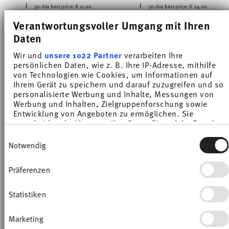
30-day best price:
€ 11,00
30-day best price:
€ 24,00
Verantwortungsvoller Umgang mit Ihren
Daten
Wir und
unsere 1022 Partner
verarbeiten Ihre
persönlichen Daten, wie z. B. Ihre IP-Adresse, mithilfe
von Technologien wie Cookies, um Informationen auf
-13%
-23%
Ihrem Gerät zu speichern und darauf zuzugreifen und so
personalisierte Werbung und Inhalte, Messungen von
Werbung und Inhalten, Zielgruppenforschung sowie
Entwicklung von Angeboten zu ermöglichen. Sie
entscheiden darüber, wer Ihre Daten für welche Zwecke
nutzt. Sie können Ihre Einwilligung jederzeit über die
Einwilligungsauswahl
Cookie-Erklärung oder durch Klicken auf das Privacy
Notwendig
Trigger Symbol ändern oder widerrufen
Präferenzen
Wenn Sie es erlauben, würden wir auch gerne:
Informationen über Ihre geografische Lage
SUNNY DAY FUCHSIA
SUNNY DAY FUCHSIA
erfassen, welche bis auf einige Meter genau sein
Statistiken
können
Ihr Gerät durch aktives Scannen nach
Cappuccino saucer 16,5 cm
Tea cup
Marketing
bestimmten Merkmalen (Fingerprinting)
Price reduced from
to
Price reduced from
to