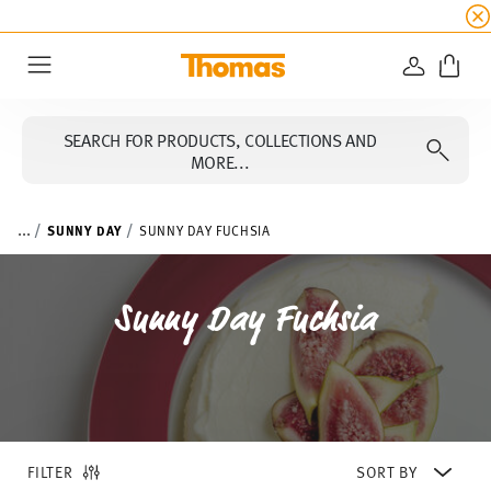
SUMMER SALE
☀️ Get an
extra 5% off
all alread
LOGIN
Menu
SEARCH FOR PRODUCTS, COLLECTIONS AND
MORE...
...
SUNNY DAY
SUNNY DAY FUCHSIA
Sunny Day Fuchsia
FILTER