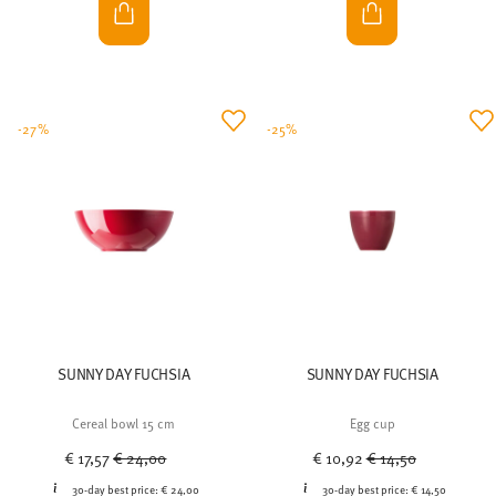
-27%
-25%
SUNNY DAY FUCHSIA
SUNNY DAY FUCHSIA
Cereal bowl 15 cm
Egg cup
Price reduced from
to
Price reduced from
to
€ 17,57
€ 24,00
€ 10,92
€ 14,50
30-day best price:
€ 24,00
30-day best price:
€ 14,50