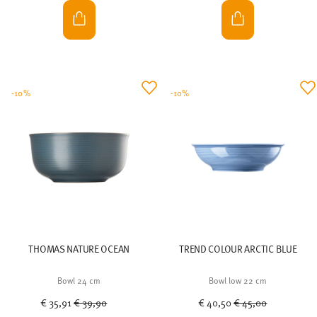
-10%
-10%
THOMAS NATURE OCEAN
TREND COLOUR ARCTIC BLUE
Bowl 24 cm
Bowl low 22 cm
Price reduced from
to
Price reduced from
to
€ 35,91
€ 39,90
€ 40,50
€ 45,00