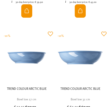
30-day best price:
€ 39,90
30-day best price:
€ 45,00
-10%
-10%
TREND COLOUR ARCTIC BLUE
TREND COLOUR ARCTIC BLUE
Bowl low 27 cm
Bowl low 32 cm
Price reduced from
to
Price reduced from
to
€ 53,55
€ 59,50
€ 62,91
€ 69,90