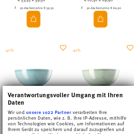
30-day best price:
€ 59,50
30-day best price:
€ 69,90
-40%
-40%
Verantwortungsvoller Umgang mit Ihren
Daten
Wir und
unsere 1022 Partner
verarbeiten Ihre
THOMAS DAILY ICE BLUE
THOMAS DAILY MOSS GREEN
persönlichen Daten, wie z. B. Ihre IP-Adresse, mithilfe
von Technologien wie Cookies, um Informationen auf
Ihrem Gerät zu speichern und darauf zuzugreifen und
Bowl 21 cm
Bowl 21 cm