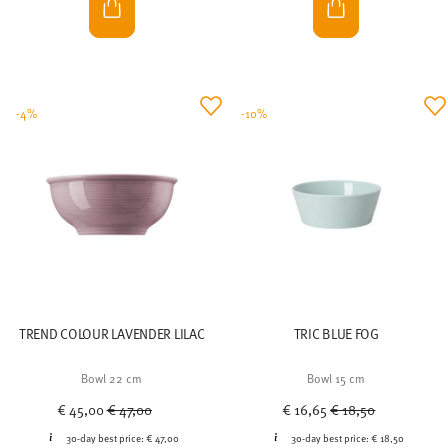
-4%
-10%
TREND COLOUR LAVENDER LILAC
TRIC BLUE FOG
Bowl 22 cm
Bowl 15 cm
Price reduced from
to
Price reduced from
to
€ 45,00
€ 47,00
€ 16,65
€ 18,50
30-day best price:
€ 47,00
30-day best price:
€ 18,50