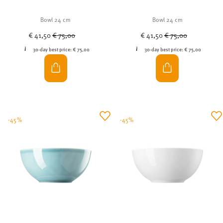
Bowl 24 cm
Bowl 24 cm
Price reduced from
to
Price reduced from
to
€ 41,50
€ 75,00
€ 41,50
€ 75,00
30-day best price:
€ 75,00
30-day best price:
€ 75,00
-45%
-45%