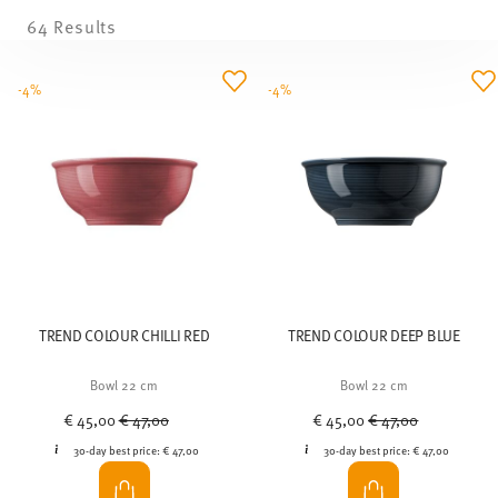
64 Results
-4%
-4%
TREND COLOUR CHILLI RED
TREND COLOUR DEEP BLUE
Bowl 22 cm
Bowl 22 cm
Price reduced from
to
Price reduced from
to
€ 45,00
€ 47,00
€ 45,00
€ 47,00
30-day best price:
€ 47,00
30-day best price:
€ 47,00