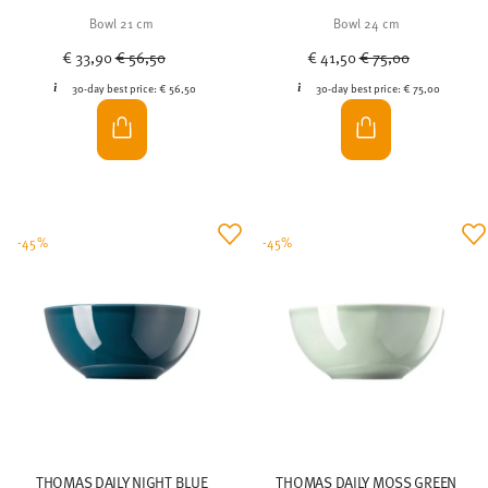
Bowl 21 cm
Bowl 24 cm
Price reduced from
to
Price reduced from
to
€ 33,90
€ 56,50
€ 41,50
€ 75,00
30-day best price:
€ 56,50
30-day best price:
€ 75,00
-45%
-45%
THOMAS DAILY NIGHT BLUE
THOMAS DAILY MOSS GREEN