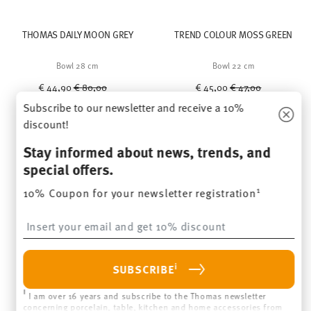
THOMAS DAILY MOON GREY
TREND COLOUR MOSS GREEN
Bowl 28 cm
Bowl 22 cm
Price reduced from
to
Price reduced from
to
€ 44,90
€ 80,00
€ 45,00
€ 47,00
Subscribe to our newsletter and receive a 10%
30-day best price:
€ 80,00
30-day best price:
€ 47,00
discount!
Stay informed about news, trends, and
special offers.
1
10% Coupon for your newsletter registration
Insert your email to register for the newsletters
You have seen 24 of 64 products
i
SUBSCRIBE
MORE RESULTS
i
I am over 16 years and subscribe to the Thomas newsletter
concerning porcelain, table, kitchen and home accessories from