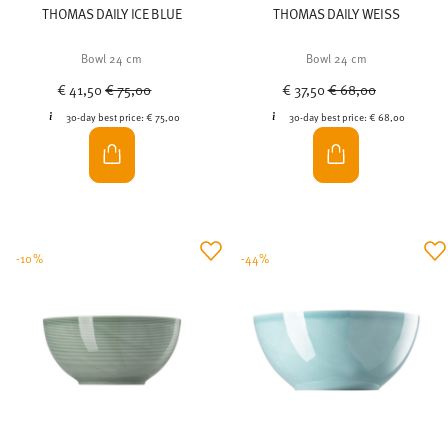
THOMAS DAILY ICE BLUE
THOMAS DAILY WEISS
Bowl 24 cm
Bowl 24 cm
Price reduced from
to
Price reduced from
to
€ 41,50
€ 75,00
€ 37,50
€ 68,00
30-day best price:
€ 75,00
30-day best price:
€ 68,00
-10%
-44%