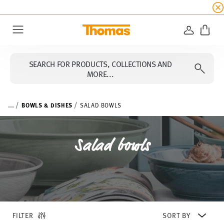
SUMMER SALE
☀️ Up to 45% discount on all Tho
LOGIN
Menu
SEARCH FOR PRODUCTS, COLLECTIONS AND
MORE...
...
BOWLS & DISHES
SALAD BOWLS
Salad bowls
FILTER