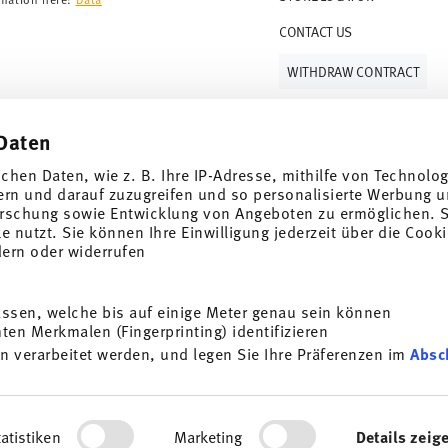
CONTACT US
WITHDRAW CONTRACT
Daten
Follow us on
ichen Daten, wie z. B. Ihre IP-Adresse, mithilfe von Technolo
ern und darauf zuzugreifen und so personalisierte Werbung u
rschung sowie Entwicklung von Angeboten zu ermöglichen. S
 nutzt. Sie können Ihre Einwilligung jederzeit über die Cooki
al offers.
dern oder widerrufen
DISCOVER ALL OUR BRANDS
assen, welche bis auf einige Meter genau sein können
Beauty & functionality for your home
i
en Merkmalen (Fingerprinting) identifizieren
SUBSCRIBE
n verarbeitet werden, und legen Sie Ihre Präferenzen im
Absc
General terms and conditions
Privacy policy
Imprint
Change co
g porcelain, table, kitchen
t any time with effect for
*
All prices incl. VAT and plus
shipping costs.
e information here:
Data
ersonalisieren, Funktionen für soziale Medien anbieten zu 
ocess. The voucher can not be combined with other vouchers or discounts. It i
rdem geben wir Informationen zu Ihrer Verwendung unserer We
© 2025 Rosenthal GmbH. All rights reserved
atistiken
Marketing
Details zeig
ysen weiter. Unsere Partner führen diese Informationen mögl