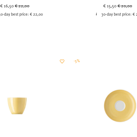
Price reduced from
to
Price redu
to
€ 16,50
€ 22,00
€ 15,50
€ 20,00
30-day best price:
€ 22,00
30-day best price:
€ 
-5%