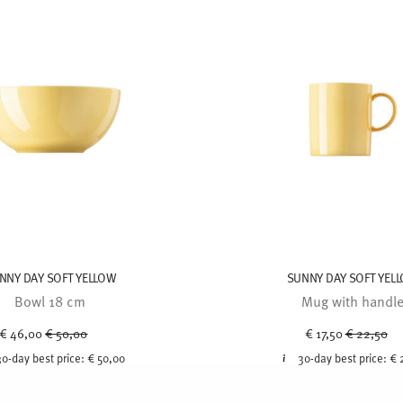
NNY DAY SOFT YELLOW
SUNNY DAY SOFT YEL
Bowl 18 cm
Mug with handl
Price reduced from
to
Price redu
to
€ 46,00
€ 50,00
€ 17,50
€ 22,50
30-day best price:
€ 50,00
30-day best price:
€ 