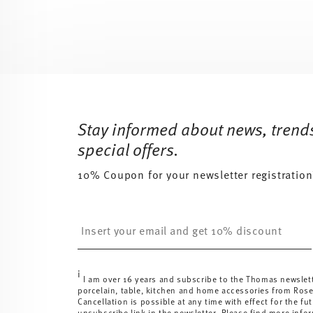
Services
Footer
Stay informed about news, trend
special offers.
10% Coupon for your newsletter registration
Insert your email to register for the newsletters
i
I am over 16 years and subscribe to the Thomas newslet
porcelain, table, kitchen and home accessories from Ros
Cancellation is possible at any time with effect for the fut
unsubscribe link in the newsletter. Please find more info