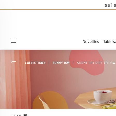
the novelties Sandora, Sensai & Kids!
Shop now
Novelties
Tablew
Menu
Go back
COLLECTIONS
SUNNY DAY
SUNNY DAY SOFT YELLOW