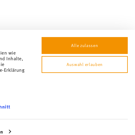
Alle zulassen
gien wie
nd Inhalte,
ie
Auswahl erlauben
e-Erklärung
hnitt
okie consent
können und
s not billable by hindsight. No cash, balance expires.
bsite an
en
icherweise