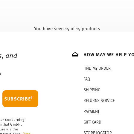
You have seen 15 of 15 products
s, and
HOW MAY WE HELP Y
FIND MY ORDER
1
FAQ
SHIPPING
i
SUBSCRIBE
RETURNS SERVICE
PAYMENT
ter concerning
GIFT CARD
enthal GmbH.
ure via the
STORE LOCATOR
rmation here:
Data