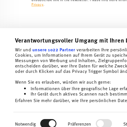
Privacy
.
Verantwortungsvoller Umgang mit Ihren 
Wir und
unsere 1022 Partner
verarbeiten Ihre persönl
Cookies, um Informationen auf Ihrem Gerät zu speich
Subscribe to our newsletter and receive a 10% discount!
Messungen von Werbung und Inhalten, Zielgruppenfo
entscheiden darüber, wer Ihre Daten für welche Zwecke
Stay informed about news, trends, and speci
oder durch Klicken auf das Privacy Trigger Symbol än
1
10% Coupon for your newsletter registration
Wenn Sie es erlauben, würden wir auch gerne:
Informationen über Ihre geografische Lage erf
Insert your email to register for the newsletters
Ihr Gerät durch aktives Scannen nach bestimmt
Erfahren Sie mehr darüber, wie Ihre persönlichen Date
Homepage
i
Einzelheiten
fest.
I am over 16 years and subscribe to the Thomas newsletter concernin
and home accessories from Rosenthal GmbH. Cancellation is possible a
the future via the unsubscribe link in the newsletter. Please find mor
Wir verwenden Cookies, um Inhalte und Anzeigen zu p
1
The code can be entered directly during the order pr
Read more
Einwilligungsauswahl
Privacy
.
die Zugriffe auf unsere Website zu analysieren. Auße
Notwendig
Präferenzen
St
unsere Partner für soziale Medien, Werbung und Anal