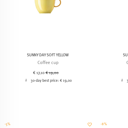
SUNNY DAY SOFT YELLOW
SU
Coffee cup
Price reduced from
to
€ 17,10
€ 19,00
30-day best price:
€ 19,00
-5%
-8%