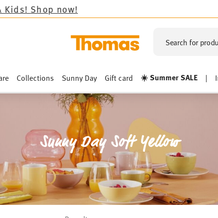
!
Search for produ
☀️ Summer SALE
are
Collections
Sunny Day
Gift card
|
Sunny Day Soft Yellow