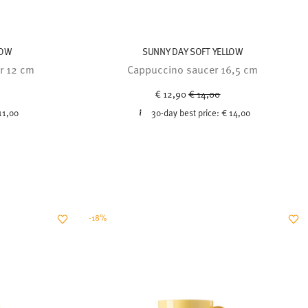
LOW
SUNNY DAY SOFT YELLOW
r 12 cm
Cappuccino saucer 16,5 cm
uced from
Price reduced from
to
€ 12,90
€ 14,00
11,00
30-day best price:
€ 14,00
-18%