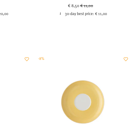
ced from
Price reduced from
to
€ 8,50
€ 11,00
20,00
30-day best price:
€ 11,00
-8%