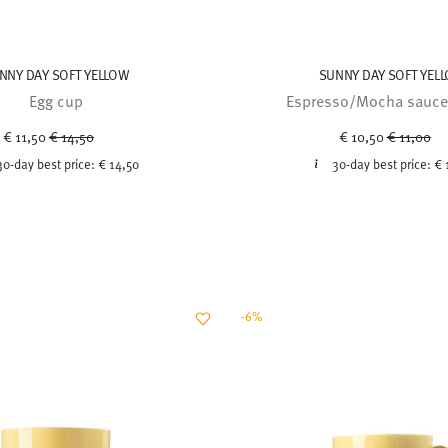
NNY DAY SOFT YELLOW
SUNNY DAY SOFT YEL
Egg cup
Espresso/Mocha sauce
Price reduced from
to
Price red
to
€ 11,50
€ 14,50
€ 10,50
€ 11,00
30-day best price:
€ 14,50
30-day best price:
€ 
-6%