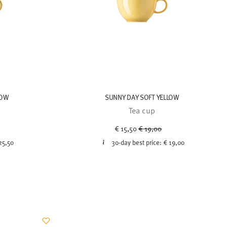
LOW
SUNNY DAY SOFT YELLOW
p
Tea cup
uced from
Price reduced from
to
€ 15,50
€ 19,00
25,50
30-day best price:
€ 19,00