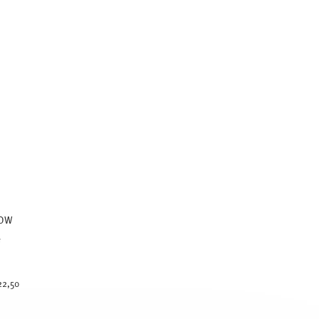
LOW
e
ced from
22,50