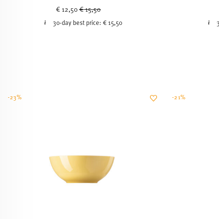
Price reduced from
to
€ 12,50
€ 15,50
30-day best price:
€ 15,50
-23%
-21%