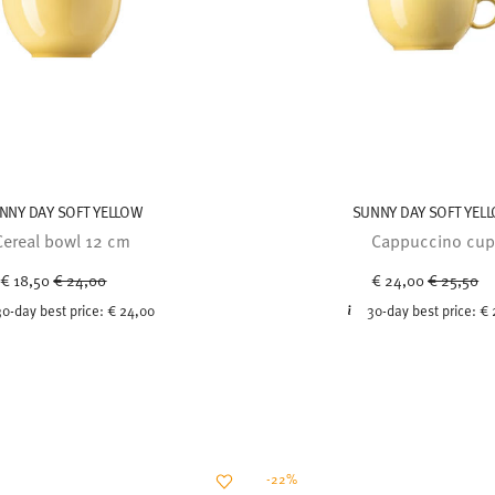
NNY DAY SOFT YELLOW
SUNNY DAY SOFT YEL
Cereal bowl 12 cm
Cappuccino cu
Price reduced from
to
Price red
to
€ 18,50
€ 24,00
€ 24,00
€ 25,50
30-day best price:
€ 24,00
30-day best price:
€ 
-22%