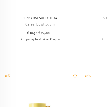
SUNNY DAY SOFT YELLOW
SU
Cereal bowl 15 cm
Price reduced from
to
€ 18,50
€ 24,00
30-day best price:
€ 24,00
-10%
-23%