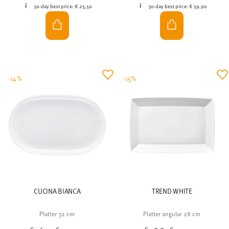
30-day best price:
€ 25,50
30-day best price:
€ 59,90
-14%
-15%
CUCINA BIANCA
TREND WHITE
Platter 32 cm
Platter angular 28 cm
Price reduced from
to
Price reduced from
to