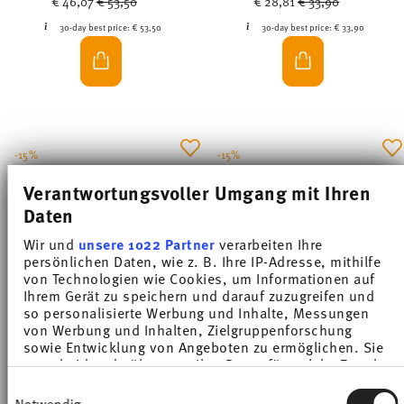
€ 46,07
€ 53,50
€ 28,81
€ 33,90
30-day best price:
€ 53,50
30-day best price:
€ 33,90
-15%
-15%
Verantwortungsvoller Umgang mit Ihren
Daten
Wir und
unsere 1022 Partner
verarbeiten Ihre
persönlichen Daten, wie z. B. Ihre IP-Adresse, mithilfe
von Technologien wie Cookies, um Informationen auf
Ihrem Gerät zu speichern und darauf zuzugreifen und
so personalisierte Werbung und Inhalte, Messungen
von Werbung und Inhalten, Zielgruppenforschung
sowie Entwicklung von Angeboten zu ermöglichen. Sie
MEDAILLON WHITE
LOFT COLOR ICE BLUE
entscheiden darüber, wer Ihre Daten für welche Zwecke
nutzt. Sie können Ihre Einwilligung jederzeit über die
Einwilligungsauswahl
Platter 33 cm
Platter 34 cm
Cookie-Erklärung oder durch Klicken auf das Privacy
Notwendig