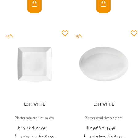
-15%
-15%
LOFT WHITE
LOFT WHITE
Platter square flat 19 cm
Platter oval deep 27 cm
Price reduced from
to
Price reduced from
to
€ 19,12
€ 22,50
€ 29,66
€ 34,90
30-day best price:
€ 22,50
30-day best price:
€ 34,90