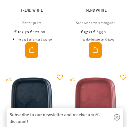
TREND WHITE
TREND WHITE
Platter 38 cm
Sandwich tray rectangular
Price reduced from
to
Price reduced from
to
€ 103,70
€ 122,00
€ 57,71
€ 67,90
30-day best price:
€ 122,00
30-day best price:
€ 67,90
-11%
-11%
Subscribe to our newsletter and receive a 10%
discount!