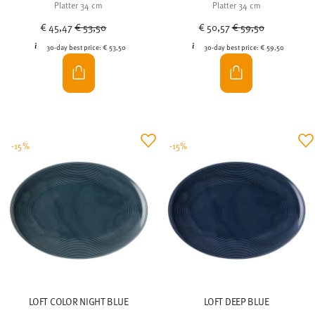
haben.
Platter 34 cm
Platter 34 cm
Price reduced from
to
Price reduced from
to
€ 45,47
€ 53,50
€ 50,57
€ 59,50
30-day best price:
€ 53,50
30-day best price:
€ 59,50
-15%
-15%
LOFT COLOR NIGHT BLUE
LOFT DEEP BLUE