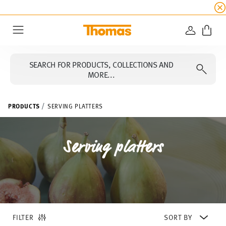
SUMMER SALE
☀️ Get an
extra 5% off
all alread
LOGIN
Menu
SEARCH FOR PRODUCTS, COLLECTIONS AND
MORE...
PRODUCTS
SERVING PLATTERS
Serving platters
FILTER