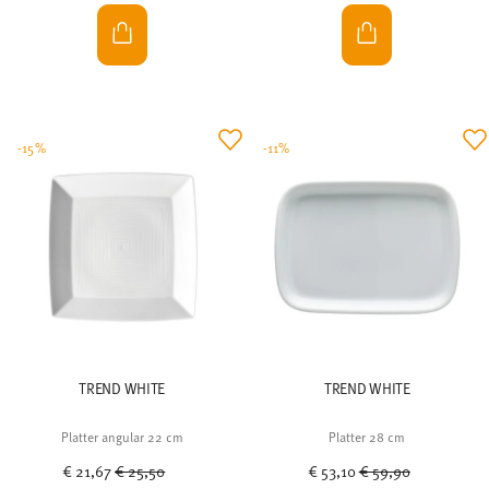
-15%
-11%
TREND WHITE
TREND WHITE
Platter angular 22 cm
Platter 28 cm
Price reduced from
to
Price reduced from
to
€ 21,67
€ 25,50
€ 53,10
€ 59,90