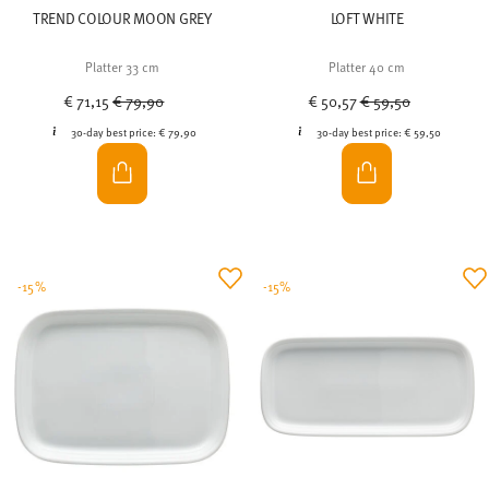
TREND COLOUR MOON GREY
LOFT WHITE
Platter 33 cm
Platter 40 cm
Price reduced from
to
Price reduced from
to
€ 71,15
€ 79,90
€ 50,57
€ 59,50
30-day best price:
€ 79,90
30-day best price:
€ 59,50
-15%
-15%