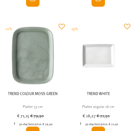
-11%
-15%
TREND COLOUR MOSS GREEN
TREND WHITE
Platter 33 cm
Platter angular 18 cm
Price reduced from
to
Price reduced from
to
€ 71,15
€ 79,90
€ 18,27
€ 21,50
30-day best price:
€ 79,90
30-day best price:
€ 21,50