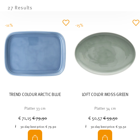
27 Results
-11%
-15%
TREND COLOUR ARCTIC BLUE
LOFT COLOR MOSS GREEN
Platter 33 cm
Platter 34 cm
Price reduced from
to
Price reduced from
to
€ 71,15
€ 79,90
€ 50,57
€ 59,50
30-day best price:
€ 79,90
30-day best price:
€ 59,50