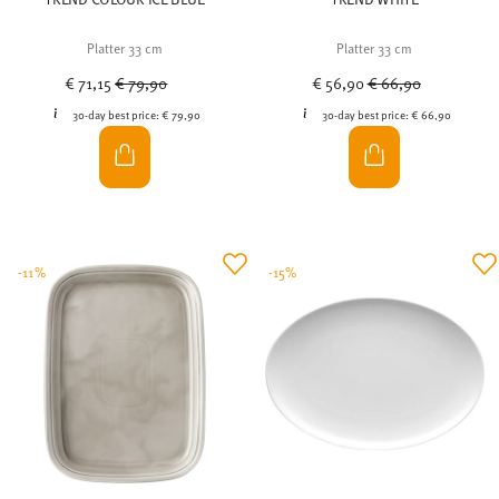
Platter 33 cm
Platter 33 cm
Price reduced from
to
Price reduced from
to
€ 71,15
€ 79,90
€ 56,90
€ 66,90
30-day best price:
€ 79,90
30-day best price:
€ 66,90
-11%
-15%