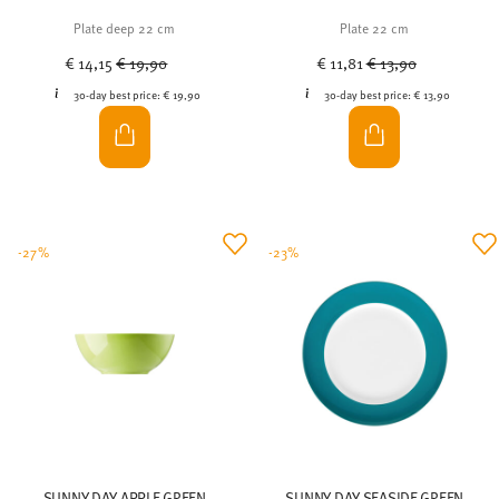
Plate deep 22 cm
Plate 22 cm
Price reduced from
to
Price reduced from
to
€ 14,15
€ 19,90
€ 11,81
€ 13,90
30-day best price:
€ 19,90
30-day best price:
€ 13,90
-27%
-23%
SUNNY DAY APPLE GREEN
SUNNY DAY SEASIDE GREEN