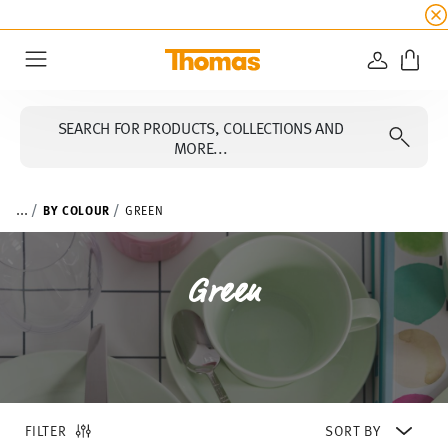
SUMMER SALE
☀️ Get an
extra 5% off
all alread
LOGIN
Menu
SEARCH FOR PRODUCTS, COLLECTIONS AND
MORE...
...
BY COLOUR
GREEN
Green
FILTER