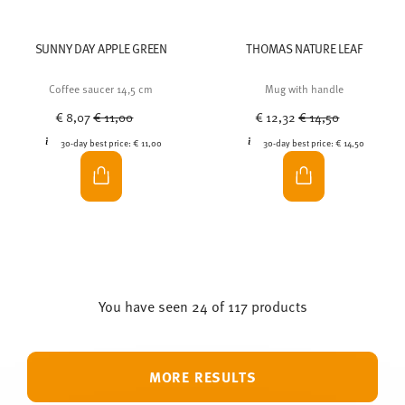
SUNNY DAY APPLE GREEN
THOMAS NATURE LEAF
Coffee saucer 14,5 cm
Mug with handle
Price reduced from
to
Price reduced from
to
€ 8,07
€ 11,00
€ 12,32
€ 14,50
30-day best price:
€ 11,00
30-day best price:
€ 14,50
You have seen 24 of 117 products
MORE RESULTS