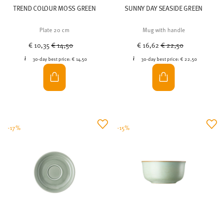
TREND COLOUR MOSS GREEN
SUNNY DAY SEASIDE GREEN
Plate 20 cm
Mug with handle
Price reduced from
to
Price reduced from
to
€ 10,35
€ 14,50
€ 16,62
€ 22,50
30-day best price:
€ 14,50
30-day best price:
€ 22,50
-17%
-15%