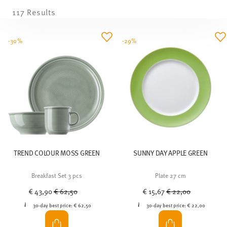
117 Results
-30%
-29%
TREND COLOUR MOSS GREEN
SUNNY DAY APPLE GREEN
Breakfast Set 3 pcs
Plate 27 cm
Price reduced from
to
Price reduced from
to
€ 43,90
€ 62,50
€ 15,67
€ 22,00
30-day best price:
€ 62,50
30-day best price:
€ 22,00