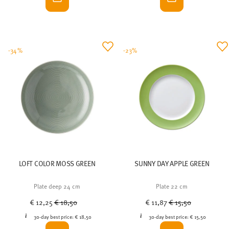
-34%
-23%
LOFT COLOR MOSS GREEN
SUNNY DAY APPLE GREEN
Plate deep 24 cm
Plate 22 cm
Price reduced from
to
Price reduced from
to
€ 12,25
€ 18,50
€ 11,87
€ 15,50
30-day best price:
€ 18,50
30-day best price:
€ 15,50