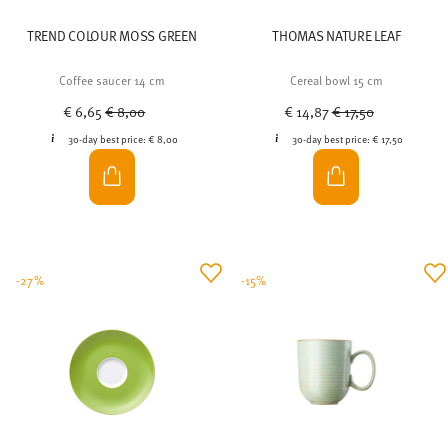
TREND COLOUR MOSS GREEN
THOMAS NATURE LEAF
Coffee saucer 14 cm
Cereal bowl 15 cm
Price reduced from
to
Price reduced from
to
€ 6,65
€ 8,00
€ 14,87
€ 17,50
30-day best price:
€ 8,00
30-day best price:
€ 17,50
-27%
-15%