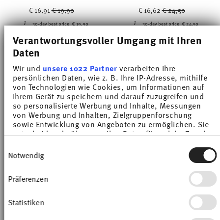
Price reduced from
to
Price reduced from
to
€ 16,91
€ 19,90
€ 16,62
€ 24,50
30-day best price:
€ 19,90
30-day best price:
€ 24,50
Verantwortungsvoller Umgang mit Ihren
Daten
Wir und
unsere 1022 Partner
verarbeiten Ihre
persönlichen Daten, wie z. B. Ihre IP-Adresse, mithilfe
von Technologien wie Cookies, um Informationen auf
-36%
-26%
Ihrem Gerät zu speichern und darauf zuzugreifen und
so personalisierte Werbung und Inhalte, Messungen
von Werbung und Inhalten, Zielgruppenforschung
sowie Entwicklung von Angeboten zu ermöglichen. Sie
entscheiden darüber, wer Ihre Daten für welche Zwecke
nutzt. Sie können Ihre Einwilligung jederzeit über die
Einwilligungsauswahl
Cookie-Erklärung oder durch Klicken auf das Privacy
Notwendig
Trigger Symbol ändern oder widerrufen
Präferenzen
Wenn Sie es erlauben, würden wir auch gerne:
Informationen über Ihre geografische Lage
erfassen, welche bis auf einige Meter genau sein
Statistiken
LOFT COLOR MOSS GREEN
SUNNY DAY APPLE GREEN
können
Ihr Gerät durch aktives Scannen nach