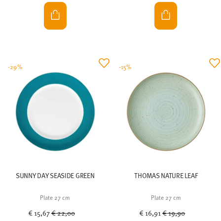
-29%
-15%
SUNNY DAY SEASIDE GREEN
THOMAS NATURE LEAF
Plate 27 cm
Plate 27 cm
Price reduced from
to
Price reduced from
to
€ 15,67
€ 22,00
€ 16,91
€ 19,90