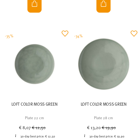
-35%
-34%
LOFT COLOR MOSS GREEN
LOFT COLOR MOSS GREEN
Plate 22 cm
Plate 28 cm
Price reduced from
to
Price reduced from
to
€ 8,07
€ 12,50
€ 13,20
€ 19,90
30-day best price:
€ 12,50
30-day best price:
€ 19,90