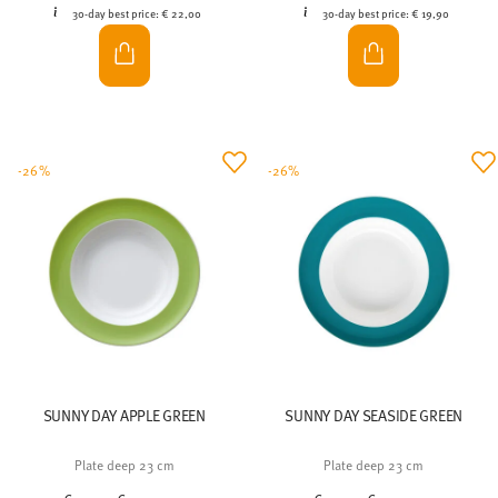
30-day best price:
€ 22,00
30-day best price:
€ 19,90
-26%
-26%
SUNNY DAY APPLE GREEN
SUNNY DAY SEASIDE GREEN
Plate deep 23 cm
Plate deep 23 cm
Price reduced from
to
Price reduced from
to