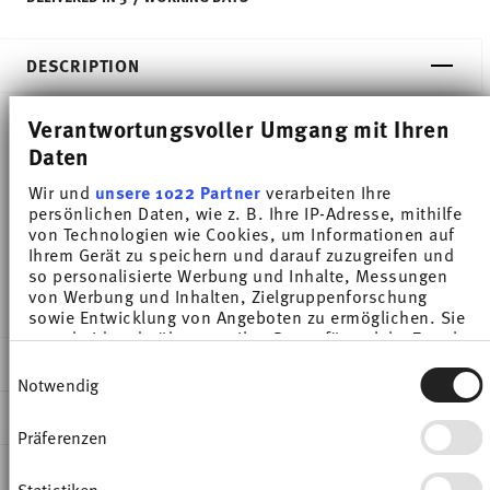
DESCRIPTION
Verantwortungsvoller Umgang mit Ihren
Daten
Thomas Thomas Daily Ice Blue Salad bowl - Round
- Ø 16,6 cm - h 7,9 cm - 1,100 l, Porcelain
Wir und
unsere 1022 Partner
verarbeiten Ihre
persönlichen Daten, wie z. B. Ihre IP-Adresse, mithilfe
von Technologien wie Cookies, um Informationen auf
High quality porcelain bowls in four different sizes
Ihrem Gerät zu speichern und darauf zuzugreifen und
so personalisierte Werbung und Inhalte, Messungen
at a special price.
von Werbung und Inhalten, Zielgruppenforschung
sowie Entwicklung von Angeboten zu ermöglichen. Sie
entscheiden darüber, wer Ihre Daten für welche Zwecke
nutzt. Sie können Ihre Einwilligung jederzeit über die
DETAILS
Einwilligungsauswahl
Cookie-Erklärung oder durch Klicken auf das Privacy
Notwendig
Trigger Symbol ändern oder widerrufen
Thomas
DIMENSIONS
Thomas Daily
Präferenzen
Wenn Sie es erlauben, würden wir auch gerne:
Ice Blue
16,60 cm
Informationen über Ihre geografische Lage
CARE AND SAFETY INFORMATION
Porcelain
17,40 cm
erfassen, welche bis auf einige Meter genau sein
Statistiken