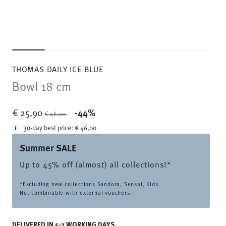
THOMAS DAILY ICE BLUE
Bowl 18 cm
Price reduced from
to
€ 25,90
-44%
€ 46,00
30-day best price:
€ 46,00
Summer SALE
Up to 45% off (almost) all collections!*
*Excluding new collections Sandora, Sensai, Kids.
Not combinable with external vouchers.
DELIVERED IN 5-7 WORKING DAYS