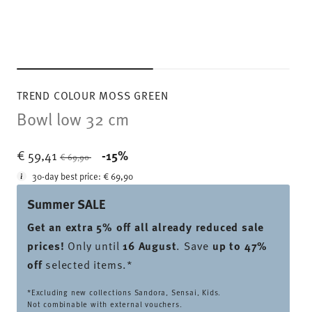
TREND COLOUR MOSS GREEN
Bowl low 32 cm
Price reduced from
to
€ 59,41
-15%
€ 69,90
30-day best price:
€ 69,90
Summer SALE
Get an extra 5% off all already reduced sale
prices
!
Only until
16 August
. Save
up to 47%
off
selected items.*
*Excluding new collections Sandora, Sensai, Kids.
Not combinable with external vouchers.