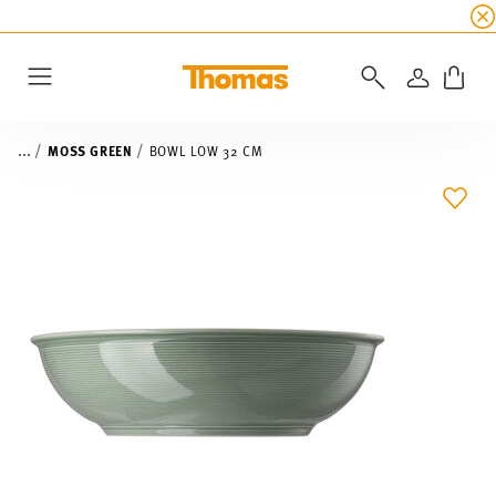
SUMMER SALE
☀️ Get an
extra 5% off
all alread
LOGIN
Menu
...
MOSS GREEN
BOWL LOW 32 CM
ADD 