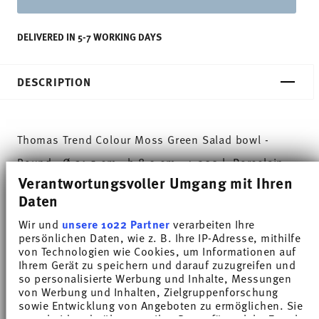
DELIVERED IN 5-7 WORKING DAYS
DESCRIPTION
Thomas Trend Colour Moss Green Salad bowl -
Round - Ø 31,5 cm - h 8,9 cm - 4,200 l, Porcelain
Verantwortungsvoller Umgang mit Ihren
Trend White is regarded worldwide as one of the
Daten
most popular dinnerware for everyday use. Trend
Wir und
unsere 1022 Partner
verarbeiten Ihre
persönlichen Daten, wie z. B. Ihre IP-Adresse, mithilfe
Colour sets coloured accents - inspired by the
von Technologien wie Cookies, um Informationen auf
Ihrem Gerät zu speichern und darauf zuzugreifen und
nature of the North.
so personalisierte Werbung und Inhalte, Messungen
von Werbung und Inhalten, Zielgruppenforschung
The soft shade of green is reminding us of a
sowie Entwicklung von Angeboten zu ermöglichen. Sie
entscheiden darüber, wer Ihre Daten für welche Zwecke