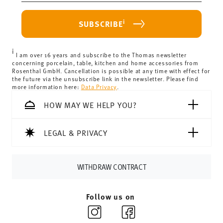
purchase is less than 69,90 €, delivery charges will apply.
For Germany, these are 4,90 €. For all other countries, you
i
SUBSCRIBE
can view the delivery costs
here
.
United Kingdom:
the minimum order value is £135, and
i
delivery is free of charge.
I am over 16 years and subscribe to the Thomas newsletter
concerning porcelain, table, kitchen and home accessories from
Switzerland:
delivery is free of charge for orders over
Rosenthal GmbH. Cancellation is possible at any time with effect for
the future via the unsubscribe link in the newsletter. Please find
69,90 CHF. If the value of your purchase is less than
more information here:
Data Privacy
.
69,90 CHF, delivery charges are 36,90 CHF.
Tracking:
You will receive a tracking code by e-mail as
HOW MAY WE HELP YOU?
soon as your parcel is dispatched.
Delivery time:
3-5 working days for delivery within
LEGAL & PRIVACY
Germany for items in stock. You can view delivery times to
other countries
here
.
Returns:
For returns, please use our
returns service
.
WITHDRAW CONTRACT
Follow us on