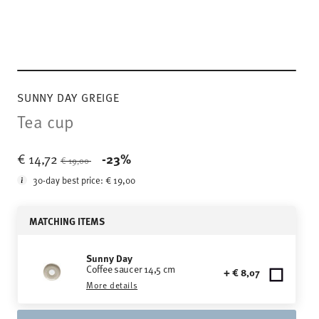
SUNNY DAY GREIGE
Tea cup
Price reduced from
to
€ 14,72
-23%
€ 19,00
30-day best price:
€ 19,00
MATCHING ITEMS
Sunny Day
Coffee saucer 14,5 cm
+ € 8,07
More details