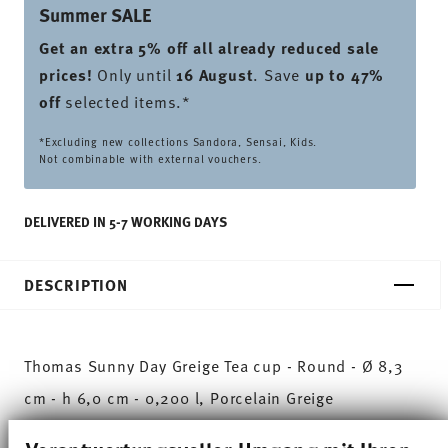
Summer SALE
Get an extra 5% off all already reduced sale
prices
!
Only until
16 August
. Save
up to 47%
off
selected items.*
*Excluding new collections Sandora, Sensai, Kids.
Not combinable with external vouchers.
DELIVERED IN 5-7 WORKING DAYS
DESCRIPTION
Thomas Sunny Day Greige Tea cup - Round - Ø 8,3
cm - h 6,0 cm - 0,200 l, Porcelain Greige
The extensive colour palette with the great variety