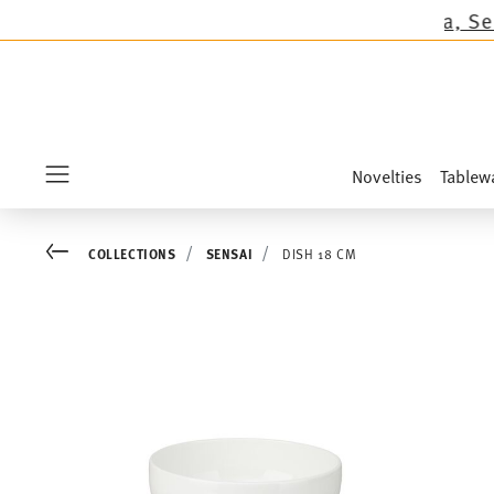
except the novelties Sandora, Sensai & Kids!
Sh
Novelties
Tablew
Menu
Go back
COLLECTIONS
SENSAI
DISH 18 CM