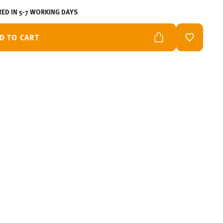
RED IN 5-7 WORKING DAYS
D TO CART
ADD TO W