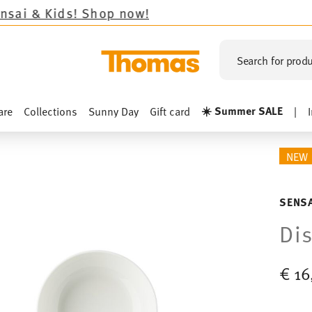
op now!
Search for produ
☀️ Summer SALE
are
Collections
Sunny Day
Gift card
|
NEW
SENSA
Di
€ 16