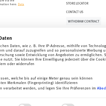
ure via the
STORE LOCATOR
rmation here:
Data
CONTACT US
WITHDRAW CONTRACT
Daten
Follow us on
ichen Daten, wie z. B. Ihre IP-Adresse, mithilfe von Technolo
ern und darauf zuzugreifen und so personalisierte Werbung u
rschung sowie Entwicklung von Angeboten zu ermöglichen. S
 nutzt. Sie können Ihre Einwilligung jederzeit über die Cooki
al offers.
dern oder widerrufen
DISCOVER ALL OUR BRANDS
assen, welche bis auf einige Meter genau sein können
Beauty & functionality for your home
i
en Merkmalen (Fingerprinting) identifizieren
SUBSCRIBE
n verarbeitet werden, und legen Sie Ihre Präferenzen im
Absc
General terms and conditions
Privacy policy
Imprint
Change co
g porcelain, table, kitchen
t any time with effect for
*
All prices incl. VAT and plus
shipping costs.
e information here:
Data
ersonalisieren, Funktionen für soziale Medien anbieten zu 
ocess. The voucher can not be combined with other vouchers or discounts. It i
rdem geben wir Informationen zu Ihrer Verwendung unserer We
© 2025 Rosenthal GmbH. All rights reserved