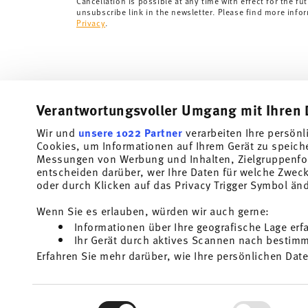
Cancellation is possible at any time with effect for the fut
unsubscribe link in the newsletter. Please find more info
Privacy
.
Verantwortungsvoller Umgang mit Ihren 
Wir und
unsere 1022 Partner
verarbeiten Ihre persönl
Cookies, um Informationen auf Ihrem Gerät zu speich
Subscribe to our newsletter and receive a 10% discount!
Messungen von Werbung und Inhalten, Zielgruppenfo
entscheiden darüber, wer Ihre Daten für welche Zwecke
Stay informed about news, trends, and speci
oder durch Klicken auf das Privacy Trigger Symbol än
1
10% Coupon for your newsletter registration
Wenn Sie es erlauben, würden wir auch gerne:
Informationen über Ihre geografische Lage erf
Insert your email to register for the newsletters
Ihr Gerät durch aktives Scannen nach bestimmt
Erfahren Sie mehr darüber, wie Ihre persönlichen Date
Homepage
i
Einzelheiten
fest.
I am over 16 years and subscribe to the Thomas newsletter concernin
and home accessories from Rosenthal GmbH. Cancellation is possible a
the future via the unsubscribe link in the newsletter. Please find mor
Wir verwenden Cookies, um Inhalte und Anzeigen zu p
1
The code can be entered directly during the order pr
Read more
Einwilligungsauswahl
Privacy
.
die Zugriffe auf unsere Website zu analysieren. Auße