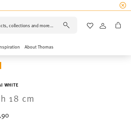
cts, collections and more...
WISHLIST
LOGIN
Inspiration
About Thomas
I WHITE
sh 18 cm
,90