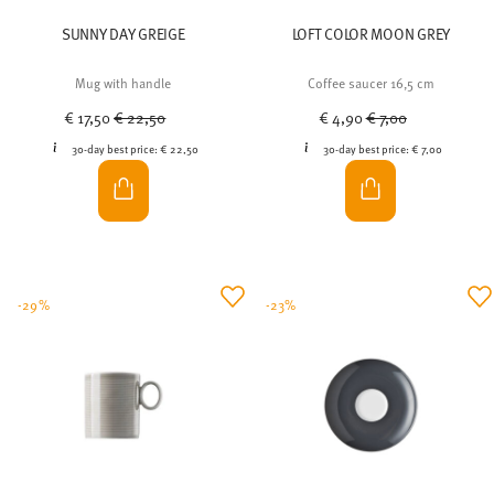
Mug with handle
Coffee saucer 16,5 cm
Price reduced from
to
Price reduced from
to
€ 17,50
€ 22,50
€ 4,90
€ 7,00
30-day best price:
€ 22,50
30-day best price:
€ 7,00
-29%
-23%