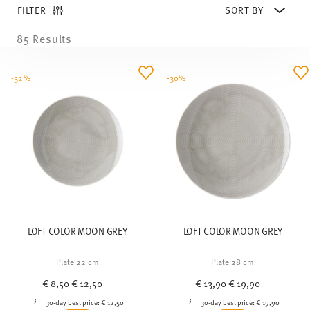
85 Results
-32%
-30%
LOFT COLOR MOON GREY
LOFT COLOR MOON GREY
Plate 22 cm
Plate 28 cm
Price reduced from
to
Price reduced from
to
€ 8,50
€ 12,50
€ 13,90
€ 19,90
30-day best price:
€ 12,50
30-day best price:
€ 19,90