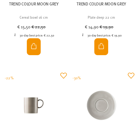
Cereal bowl 16 cm
Plate deep 22 cm
Price reduced from
to
Price reduced from
to
€ 15,50
€ 22,50
€ 14,90
€ 19,90
30-day best price:
€ 22,50
30-day best price:
€ 19,90
-22%
-30%
SUNNY DAY GREIGE
LOFT COLOR MOON GREY