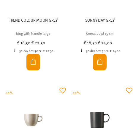
TREND COLOUR MOON GREY
SUNNY DAY GREY
Mug with handle large
Cereal bowl 15 cm
Price reduced from
to
Price reduced from
to
€ 18,50
€ 22,50
€ 18,50
€ 24,00
30-day best price:
€ 22,50
30-day best price:
€ 24,00
-10%
-22%