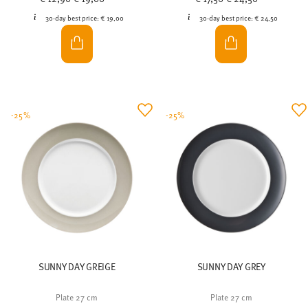
-25%
-25%
SUNNY DAY GREIGE
SUNNY DAY GREY
Plate 27 cm
Plate 27 cm
Price reduced from
to
Price reduced from
to
€ 16,50
€ 22,00
€ 16,50
€ 22,00