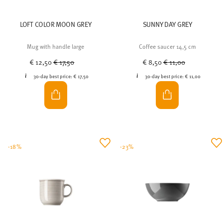
LOFT COLOR MOON GREY
SUNNY DAY GREY
Mug with handle large
Coffee saucer 14,5 cm
Price reduced from
to
Price reduced from
to
€ 12,50
€ 17,50
€ 8,50
€ 11,00
30-day best price:
€ 17,50
30-day best price:
€ 11,00
-18%
-23%