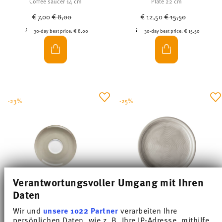
€ 7,00
€ 8,00
€ 12,50
€ 15,50
30-day best price:
€ 8,00
30-day best price:
€ 15,50
-23%
-25%
Verantwortungsvoller Umgang mit Ihren
Daten
Wir und
unsere 1022 Partner
verarbeiten Ihre
SUNNY DAY GREIGE
TREND COLOUR MOON GREY
persönlichen Daten, wie z. B. Ihre IP-Adresse, mithilfe
von Technologien wie Cookies, um Informationen auf
Ihrem Gerät zu speichern und darauf zuzugreifen und
Coffee saucer 14,5 cm
Plate 20 cm