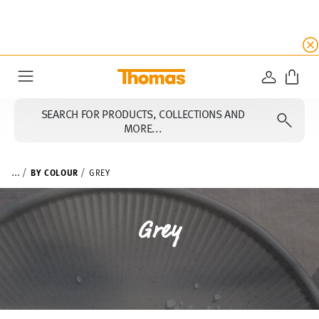
SUMMER SALE
☀️ Up to 45% discount on all Tho
LOGIN
Menu
SEARCH FOR PRODUCTS, COLLECTIONS AND
MORE...
...
BY COLOUR
GREY
Grey
FILTER