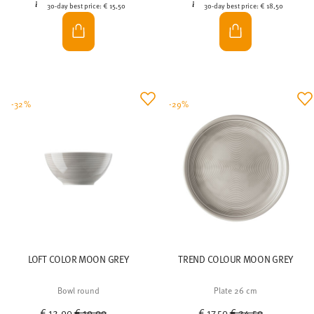
-32%
-29%
LOFT COLOR MOON GREY
TREND COLOUR MOON GREY
Bowl round
Plate 26 cm
Price reduced from
to
Price reduced from
to
€ 12,90
€ 19,00
€ 17,50
€ 24,50
30-day best price:
€ 19,00
30-day best price:
€ 24,50