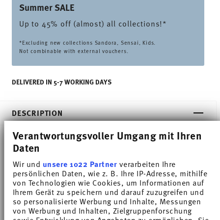
Summer SALE
Up to 45% off (almost) all collections!*
*Excluding new collections Sandora, Sensai, Kids.
Not combinable with external vouchers.
DELIVERED IN 5-7 WORKING DAYS
DESCRIPTION
Verantwortungsvoller Umgang mit Ihren
Daten
Thomas Sunny Day Soft Blue Espresso cup - Round
Wir und
unsere 1022 Partner
verarbeiten Ihre
- Ø 11,9 cm - h 1,6 cm, Porcelain
persönlichen Daten, wie z. B. Ihre IP-Adresse, mithilfe
von Technologien wie Cookies, um Informationen auf
Ihrem Gerät zu speichern und darauf zuzugreifen und
The extensive colour palette with the great variety
so personalisierte Werbung und Inhalte, Messungen
of combinations make Sunny Day so special,
von Werbung und Inhalten, Zielgruppenforschung
sowie Entwicklung von Angeboten zu ermöglichen. Sie