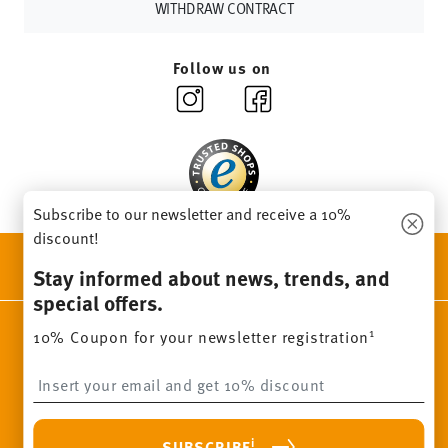
Returns:
For returns, please use our
returns service
.
WITHDRAW CONTRACT
Follow us on
Subscribe to our newsletter and receive a 10%
discount!
DISCOVER ALL OUR BRANDS
Stay informed about news, trends, and
Beauty & functionality for your home
special offers.
Homepage
General terms and conditions
Privacy policy
1
10% Coupon for your newsletter registration
Imprint
Change cookie consent
Insert your email to register for the newsletters
*
All prices incl. VAT and plus
shipping costs.
1
The code can be entered directly during the order process. The
i
SUBSCRIBE
voucher can not be combined with other vouchers or discounts. It