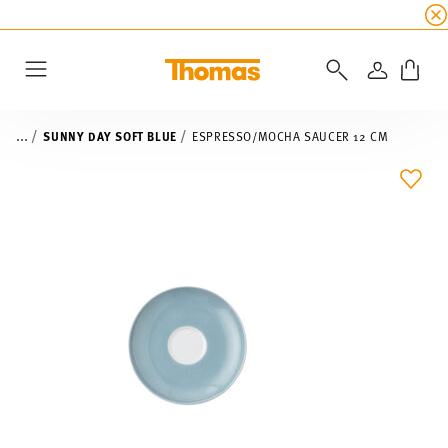
SUMMER SALE
☀️ Up to 45% discount on all Tho
LOGIN
Menu
...
SUNNY DAY SOFT BLUE
ESPRESSO/MOCHA SAUCER 12 CM
ADD 